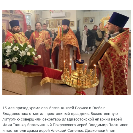
15 мая приход храма свв. блгвв. князей Бориса и Глеба г.
Владивостока отметил престольный праздник. Божественную
литургию совершили секретарь Владивостокской епархии иерей
Илия Талько, благочинный Покровского иерей Владимир Плотников
и настоятель храма иерей Алексий Синенко. Диаконский чин