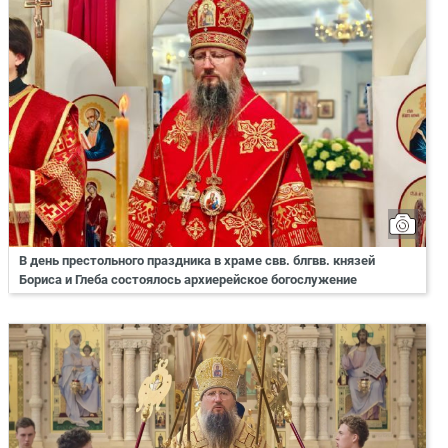
В день престольного праздника в храме свв. блгвв. князей
Бориса и Глеба состоялось архиерейское богослужение