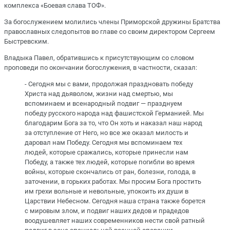
комплекса «Боевая слава ТОФ».
За богослужением молились члены Приморской дружины Братства
православных следопытов во главе со своим директором Сергеем
Быстревским.
Владыка Павел, обратившись к присутствующим со словом
проповеди по окончании богослужения, в частности, сказал:
- Сегодня мы с вами, продолжая праздновать победу
Христа над дьяволом, жизни над смертью, мы
вспоминаем и всенародный подвиг — празднуем
победу русского народа над фашистской Германией. Мы
благодарим Бога за то, что Он хоть и наказал наш народ
за отступление от Него, но все же оказал милость и
даровал нам Победу. Сегодня мы вспоминаем тех
людей, которые сражались, которые принесли нам
Победу, а также тех людей, которые погибли во время
войны, которые скончались от ран, болезни, голода, в
заточении, в горьких работах. Мы просим Бога простить
им грехи вольные и невольные, упокоить их души в
Царствии Небесном. Сегодня наша страна также борется
с мировым злом, и подвиг наших дедов и прадедов
воодушевляет наших современников нести свой ратный