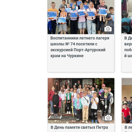
Воспитанники летнего лагеря
В Д
школы № 74 посетили с
вер
экскурсией Порт-Артурский
поб
храм на Чуркине
й ш
В День памяти святых Петра
В л