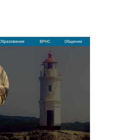
Образование
ВРНС
Общение