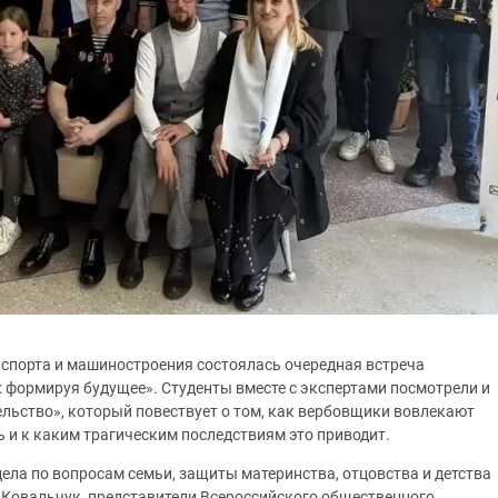
спорта и машиностроения состоялась очередная встреча
: формируя будущее». Студенты вместе с экспертами посмотрели и
ьство», который повествует о том, как вербовщики вовлекают
ь и к каким трагическим последствиям это приводит.
дела по вопросам семьи, защиты материнства, отцовства и детства
Ковальчук, представители Всероссийского общественного