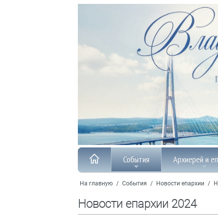
События
Архиерей и е
На главную
/
События
/
Новости епархии
/
Н
Новости епархии 2024