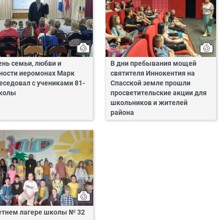
ень семьи, любви и
В дни пребывания мощей
ности иеромонах Марк
святителя Иннокентия на
еседовал с учениками 81-
Спасской земле прошли
колы
просветительские акции для
школьников и жителей
района
етнем лагере школы № 32