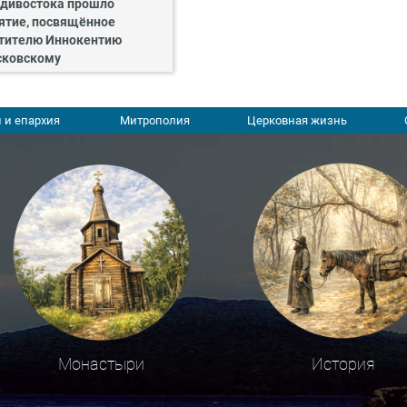
дивостока прошло
ятие, посвящённое
тителю Иннокентию
ковскому
 и епархия
Митрополия
Церковная жизнь
Монастыри
История