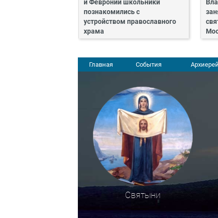
и Февронии школьники
Вла
познакомились с
зан
устройством православного
свя
храма
Мос
Главная
События
Архиерей
Святыни