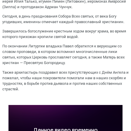
иерей Илия Талько, игумен Пимен (Литовкин), иеромонах Амвросий
(Зиппа) и протодиакон Адриан Чунчук.
Сегодня, в день празднования Собора Всех святых, от века Богу
угодивших, именины отмечает каждый православный христианин.
Завершилось богослужение крестным ходом вокруг храма, во время
которого прихожан кропили святой водой.
По окончании Литургии владыка Павел обратился к верующим со
словом проповеди, в котором вспомнил многочисленные лики
святых, которых Церковь прославляет сегодня, а также Матерь всех
христиан — Пресвятую Богородицу.
Также архипастырь поздравил всех присутствующих с Днём Ангела и
пожелал, чтобы наши покровители помогали нам в наших скорбях и
трудностях, в борьбе против дьявола и против наших собственных
страстей.