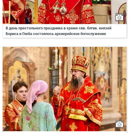
В день престольного праздника в храме свв. блгвв. князей
Бориса и Глеба состоялось архиерейское богослужение