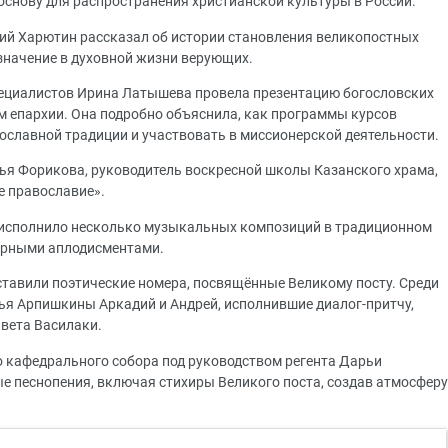
основу для распространения христианской культуры в России.
ий Харютин рассказал об истории становления великопостных
 значение в духовной жизни верующих.
пециалистов Ирина Латышева провела презентацию богословских
 епархии. Она подробно объяснила, как программы курсов
ославной традиции и участвовать в миссионерской деятельности.
ья Форикова, руководитель воскресной школы Казанского храма,
е православие».
 исполнило несколько музыкальных композиций в традиционном
бурными аплодисментами.
тавили поэтические номера, посвящённые Великому посту. Среди
ья Арпишкины Аркадий и Андрей, исполнившие диалог-притчу,
вета Василаки.
 кафедрального собора под руководством регента Дарьи
е песнопения, включая стихиры Великого поста, создав атмосферу