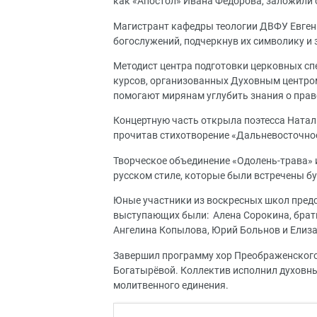
как «Апостол» Ивана Фёдорова, заложили 
Магистрант кафедры теологии ДВФУ Евген
богослужений, подчеркнув их символику и
Методист центра подготовки церковных с
курсов, организованных Духовным центром
помогают мирянам углубить знания о прав
Концертную часть открыла поэтесса Натал
прочитав стихотворение «Дальневосточно
Творческое объединение «Одолень-трава»
русском стиле, которые были встречены 
Юные участники из воскресных школ предс
выступающих были: Алена Сорокина, брат
Ангелина Копылова, Юрий Больнов и Елиза
Завершил программу хор Преображенского
Богатырёвой. Коллектив исполнил духовны
молитвенного единения.