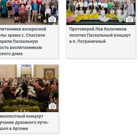
питанники воскресной
Протоиерей Лев Калачиков
лы храма с. Спасское
посетил Пасхальный концерт
арили Пасхальную
в п. Пограничный
ость воспитанникам
ского дома
икопостный концерт
учание духовного пути»
шел в Артеме