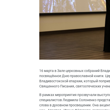
16 марта в Зале церковных собраний Влад
посвящённое Дню православной книги. Це
Владивостокской епархии, который поприв
Священного Писания, святоотеческих учен
В рамках мероприятия прозвучали выступл
специалистов Людмила Солоненко представ
слова в духовном просвещении. Она акцен