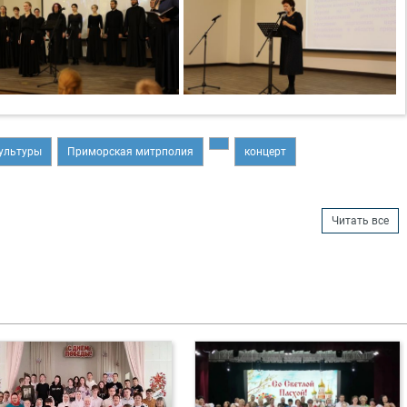
культуры
Приморская митрполия
концерт
Читать все