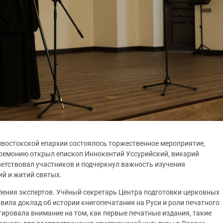
ивостокской епархии состоялось торжественное мероприятие,
ремонию открыл епископ Иннокентий Уссурийский, викарий
етствовал участников и подчеркнул важность изучения
ий и житий святых.
ения экспертов. Учёный секретарь Центра подготовки церковных
ила доклад об истории книгопечатания на Руси и роли печатного
тировала внимание на том, как первые печатные издания, такие