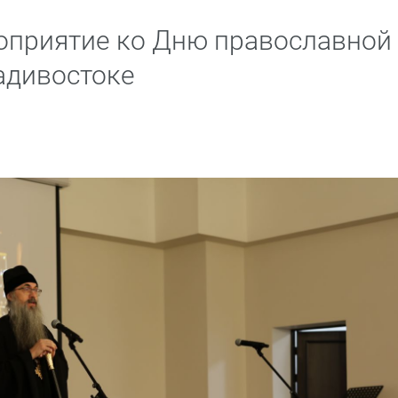
оприятие ко Дню православной
адивостоке