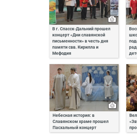
В г. Спасск-Дальний прошел
Вос
концерт «Дни славянской
шко
письменности» в честь дня
под
памяти свв. Кирилла и
рад
Мефодия
дет
Небесная история: в
Вел
Славянском храме прошел
«Зв
Пасхальный концерт
про