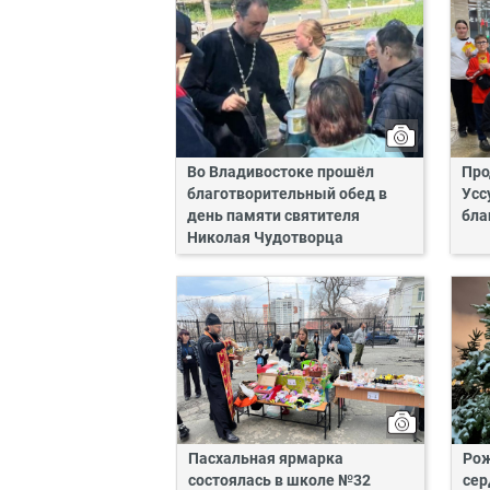
Во Владивостоке прошёл
Про
благотворительный обед в
Усс
день памяти святителя
бла
Николая Чудотворца
Пасхальная ярмарка
Рож
состоялась в школе №32
сер