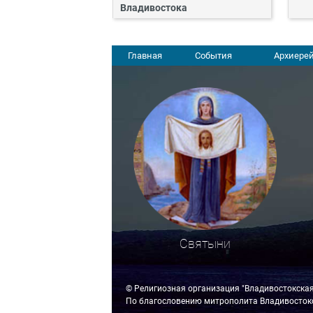
Владивостока
Главная
События
Архиерей
Святыни
© Религиозная организация "Владивостокска
По благословению митрополита Владивостокс