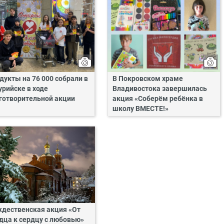
дукты на 76 000 собрали в
В Покровском храме
урийске в ходе
Владивостока завершилась
готворительной акции
акция «Соберём ребёнка в
школу ВМЕСТЕ!»
дественская акция «От
дца к сердцу с любовью»