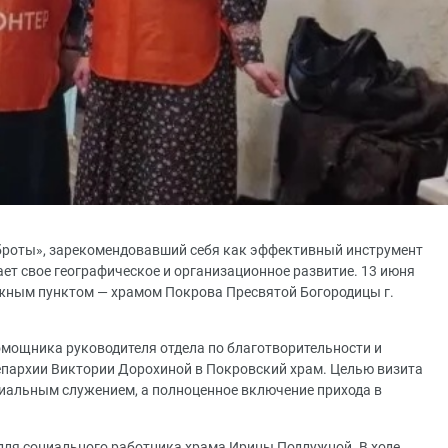
роты», зарекомендовавший себя как эффективный инструмент
т свое географическое и организационное развитие. 13 июня
жным пунктом — храмом Покрова Пресвятой Богородицы г.
помощника руководителя отдела по благотворительности и
пархии Виктории Дорохиной в Покровский храм. Целью визита
циальным служением, а полноценное включение прихода в
для социального работника храма Ирины Подлужной. В ходе