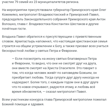
участие 79 семей из 23 муниципалитетов региона.
На мероприятии присутствовали губернатор Приморского края Олег
Кожемяко, митрополит Владивостокский и Приморский Павел,
председатель Законодательного собрания Приморского края Антон
Волошко, глава г. Владивостока Константин Шестаков и другие
почётные гости.
Владыка Павел обратился к присутствующим с приветственным
словом. Архипастырь напомнил, что настоящая христианская семья
строится на общем устремлении к Богу, а также призвал всех учиться
бескорыстной любви у святых Петра и Февронии.
— Если посмотреть на икону святых благоверных Петра
и Февронии, то видно, что они не смотрят друг на друга,
они вместе смотрят на Христа Спасителя. Это говорит о
том, что когда человек живёт по заповедям Божьим, он
приобретает любовь. Тогда супруги друг другу никогда не
надоедают. Более того, с каждым годом они в друг друге
что-то новое открывают, радуются этому, и любовь всё
время обновляется, — сказал митрополит Павел.
Всем участникам конкурса глава Приморской митрополии пожелал
Божией помощи и здравия.