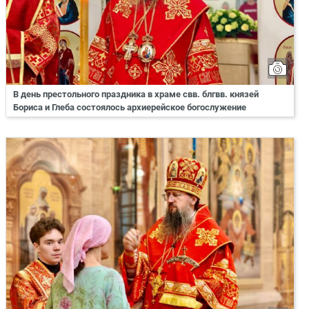
В день престольного праздника в храме свв. блгвв. князей
Бориса и Глеба состоялось архиерейское богослужение