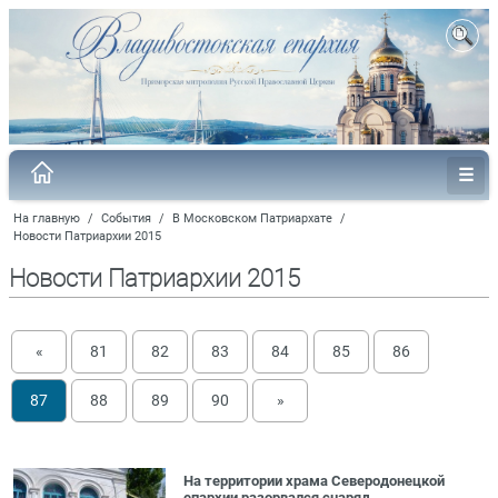
На главную
/
События
/
В Московском Патриархате
/
Новости Патриархии 2015
Новости Патриархии 2015
«
81
82
83
84
85
86
87
88
89
90
»
На территории храма Северодонецкой
епархии разорвался снаряд