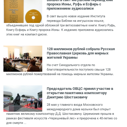
пророка Ионы, Руфь и Есфирь с
приложением аудиозаписи
В свет вышло новое издание Института
перевода Библии на ингушском языке,
объединившее под одной обложкой три ветхозаветные книги: Книгу Руфь,
Книгу Есфирь и Книгу пророка Ионы. К изданию приложена аудиозапись
этих книг на компакт-диске.
128 миллионов рублей собрала Русская
Православная Церковь для мирных
жителей Украины
На счет Синодального отдела по
благотворительности поступило свыше 128
миллионов рублей пожертвований на помощь мирным жителям Украины.
Председатель ОВЦС принял участие в
открытии памятника композитору
Дмитрию Шостаковичу
28 мая у главного входа Московского
международного дома музыки был открыт
памятник великому композитору Д.Д. Шостаковичу. Церемония прошла в
рамках фестиваля искусств «Черешневый лес» и приурочена к 40-летию со
дня смерти ...