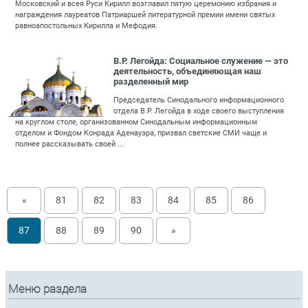
Московский и всея Руси Кирилл возглавил пятую церемонию избрания и
награждения лауреатов Патриаршей литературной премии имени святых
равноапостольных Кирилла и Мефодия.
В.Р. Легойда: Социальное служение — это
деятельность, объединяющая наш
разделенный мир
Председатель Синодального информационного
отдела В.Р. Легойда в ходе своего выступления
на круглом столе, организованном Синодальным информационным
отделом и Фондом Конрада Аденауэра, призвал светские СМИ чаще и
полнее рассказывать своей ...
«
81
82
83
84
85
86
87
88
89
90
»
Меню раздела