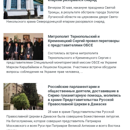
Вечером 30 мая, накануне праздника Святой
Троицы, в результате обстрела города Золотое
Луганской области на церковном дворе Свято-
Никольского храма Северодонецкой епархии разорвался снаряд.
Митрополит Тернопольский и
Кременецкий Сергий провел переговоры
с представителями ОБСЕ
Состоялась встреча митрополита
Тернопольского и Кременецкого Сергия с
представителями Специальной мониторинговой миссии ОБСЕ на Украине
Марком Киршбаймом и Лешеком Коциком. Участники встречи обсудили
вопросы соблюдения на Украине прав человека, ...
Российские парламентарии и
общественные деятели, доставившие в
Сирию гуманитарную помощь, молились
в храме Представительства Русской
Православной Церкви в Дамаске
28 мая в храме Представительства Русской
Православной Церкви в Дамаске была совершена Божественная литургия.
На богослужении, которое совершил представитель Патриарха
Московского и всея Руси при Патриархе Великой Антиохии и всего Востока