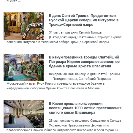
игумен ...
В день Святой Троицы Предстоятель
Русской Церкви совершил Литургию в
Троице-Сергиевой лавре
31 мая, в праздник Святой Троицы
(Пятидесятницы), Святейший Патриарх Кирилл
совершил Литургию в Успенском соборе Троице-Сергиевой лавры.
В канун праздника Троицы Святейший
Патриарх Кирилл совершил всенощное
бдение в Храме Христа Спасителя
Вечером 30 мая, накануне дня Святой Троицы
— Пятидесятницы, Святейший Патриарх
Московский и всея Руси Кирилл совершил всенощное бдение в
кафедральном соборном Храме Христа Спасителя в Москве.
В Киеве прошла конференция,
посвященная 1000-летию преставления
святого князя Владимира
28 мая согласно решению Священного Синода
Украинской Православной Церкви и по
благословению Блаженнейшего митрополита Киевского и всея Украины