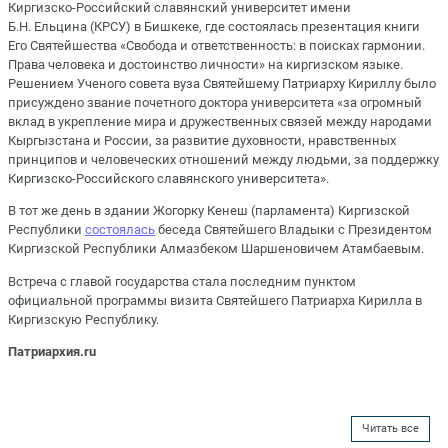
Киргизско-Российский славянский университет имени
Б.Н. Ельцина (КРСУ) в Бишкеке, где состоялась презентация книги
Его Святейшества «Свобода и ответственность: в поисках гармонии.
Права человека и достоинство личности» на киргизском языке.
Решением Ученого совета вуза Святейшему Патриарху Кириллу было
присуждено звание почетного доктора университета «за огромный
вклад в укрепление мира и дружественных связей между народами
Кыргызстана и России, за развитие духовности, нравственных
принципов и человеческих отношений между людьми, за поддержку
Киргизско-Российского славянского университета».
В тот же день в здании Жогорку Кенеш (парламента) Киргизской
Республики
состоялась
беседа Святейшего Владыки с Президентом
Киргизской Республики Алмазбеком Шаршеновичем Атамбаевым.
Встреча с главой государства стала последним пунктом
официальной программы визита Святейшего Патриарха Кирилла в
Киргизскую Республику.
Патриархия.ru
Читать все