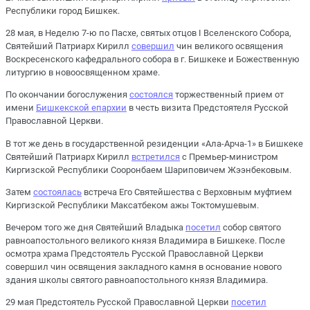
Республики город Бишкек.
28 мая, в Неделю 7-ю по Пасхе, святых отцов I Вселенского Собора,
Святейший Патриарх Кирилл
совершил
чин великого освящения
Воскресенского кафедрального собора в г. Бишкеке и Божественную
литургию в новоосвященном храме.
По окончании богослужения
состоялся
торжественный прием от
имени
Бишкекской епархии
в честь визита Предстоятеля Русской
Православной Церкви.
В тот же день в государственной резиденции «Ала-Арча-1» в Бишкеке
Святейший Патриарх Кирилл
встретился
с Премьер-министром
Киргизской Республики Сооронбаем Шариповичем Жээнбековым.
Затем
состоялась
встреча Его Святейшества с Верховным муфтием
Киргизской Республики Максатбеком ажы Токтомушевым.
Вечером того же дня Святейший Владыка
посетил
собор святого
равноапостольного великого князя Владимира в Бишкеке. После
осмотра храма Предстоятель Русской Православной Церкви
совершил чин освящения закладного камня в основание нового
здания школы святого равноапостольного князя Владимира.
29 мая Предстоятель Русской Православной Церкви
посетил