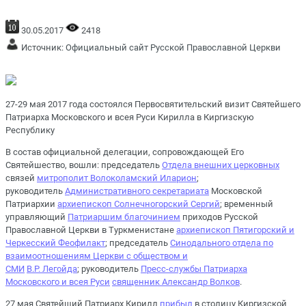
30.05.2017
2418
Источник:
Официальный сайт Русской Православной Церкви
27-29 мая 2017 года состоялся Первосвятительский визит Святейшего
Патриарха Московского и всея Руси Кирилла в Киргизскую
Республику
В состав официальной делегации, сопровождающей Его
Святейшество, вошли: председатель
Отдела внешних
церковных
связей
митрополит Волоколамский Иларион
;
руководитель
Административного секретариата
Московской
Патриархии
архиепископ Солнечногорский Сергий
; временный
управляющий
Патриаршим благочинием
приходов Русской
Православной Церкви в Туркменистане
архиепископ Пятигорский и
Черкесский Феофилакт
; председатель
Синодального отдела по
взаимоотношениям Церкви с обществом и
СМИ
В.Р. Легойда
; руководитель
Пресс-службы Патриарха
Московского и всея Руси
священник Александр Волков
.
27 мая Святейший Патриарх Кирилл
прибыл
в столицу Киргизской