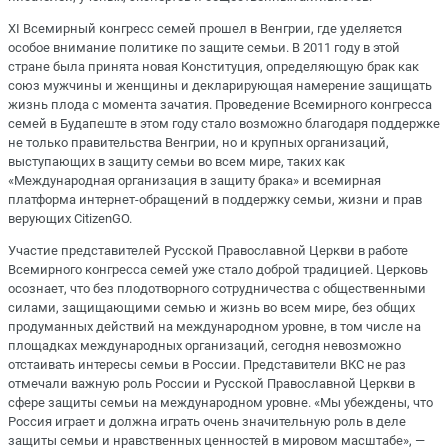
XI Всемирный конгресс семей прошел в Венгрии, где уделяется
особое внимание политике по защите семьи. В 2011 году в этой
стране была принята новая Конституция, определяющую брак как
союз мужчины и женщины и декларирующая намерение защищать
жизнь плода с момента зачатия. Проведение Всемирного конгресса
семей в Будапеште в этом году стало возможно благодаря поддержке
не только правительства Венгрии, но и крупных организаций,
выступающих в защиту семьи во всем мире, таких как
«Международная организация в защиту брака» и всемирная
платформа интернет-обращений в поддержку семьи, жизни и прав
верующих CitizenGO.
Участие представителей Русской Православной Церкви в работе
Всемирного конгресса семей уже стало доброй традицией. Церковь
осознает, что без плодотворного сотрудничества с общественными
силами, защищающими семью и жизнь во всем мире, без общих
продуманных действий на международном уровне, в том числе на
площадках международных организаций, сегодня невозможно
отстаивать интересы семьи в России. Представители ВКС не раз
отмечали важную роль России и Русской Православной Церкви в
сфере защиты семьи на международном уровне. «Мы убеждены, что
Россия играет и должна играть очень значительную роль в деле
защиты семьи и нравственных ценностей в мировом масштабе», —