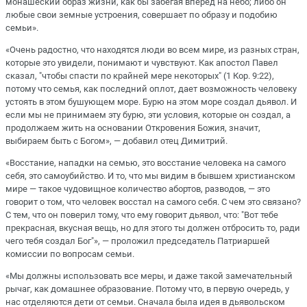
монашеский образ жизни, как бы забегая вперед на небо; либо он
любые свои земные устроения, совершает по образу и подобию
семьи».
«Очень радостно, что находятся люди во всем мире, из разных стран,
которые это увидели, понимают и чувствуют. Как апостол Павел
сказал, "чтобы спасти по крайней мере некоторых" (1 Кор. 9:22),
потому что семья, как последний оплот, дает возможность человеку
устоять в этом бушующем море. Бурю на этом море создал дьявол. И
если мы не принимаем эту бурю, эти условия, которые он создал, а
продолжаем жить на основании Откровения Божия, значит,
выбираем быть с Богом», — добавил отец Димитрий.
«Восстание, нападки на семью, это восстание человека на самого
себя, это самоубийство. И то, что мы видим в бывшем христианском
мире — такое чудовищное количество абортов, разводов, — это
говорит о том, что человек восстал на самого себя. С чем это связано?
С тем, что он поверил тому, что ему говорит дьявол, что: "Вот тебе
прекрасная, вкусная вещь, но для этого ты должен отбросить то, ради
чего тебя создал Бог"», — проложил председатель Патриаршей
комиссии по вопросам семьи.
«Мы должны использовать все меры, и даже такой замечательный
рычаг, как домашнее образование. Потому что, в первую очередь, у
нас отделяются дети от семьи. Сначала была идея в дьявольском