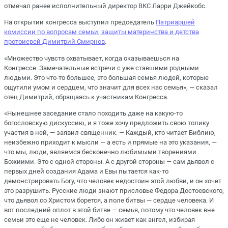
отмечал ранее исполнительный директор ВКС Ларри Джейкобс.
На открытии конгресса выступил председатель
Патриаршей
комиссии по вопросам семьи, защиты материнства и детства
протоиерей Димитрий Смирнов
.
«Множество чувств охватывает, когда оказываешься на
Конгрессе. Замечательные встречи с уже ставшими родными
людьми. Это что-то большее, это большая семья людей, которые
ощутили умом и сердцем, что значит для всех нас семья», — сказал
отец Димитрий, обращаясь к участникам Конгресса.
«Нынешнее заседание стало походить даже на какую-то
богословскую дискуссию, и я тоже хочу предложить свою толику
участия в ней, — заявил священник. — Каждый, кто читает Библию,
неизбежно приходит к мысли — а есть и прямые на это указания, —
что мы, люди, являемся бесконечно любимыми творениями
Божиими. Это с одной стороны. А с другой стороны — сам дьявол с
первых дней создания Адама и Евы пытается как-то
демонстрировать Богу, что человек недостоин этой любви, и он хочет
это разрушить. Русские люди знают присловье Федора Достоевского,
что дьявол со Христом борется, а поле битвы — сердце человека. И
вот последний оплот в этой битве — семья, потому что человек вне
семьи это еще не человек. Либо он живет как ангел, избирая