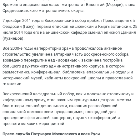
Временно епархию возглавил митрополит Викентий (Морарь), глава
Среднеазиатского митрополичьего округа.
7 декабря 2011 года в Воскресенский собор прибыл Преосвященный
Феодосий (Гажу), первый епископ Бишкекский и Кыргызстанский. 25
июля 2014 года его на Бишкекской кафедре сменил епископ Даниил
(Кузнецов).
Все 2000-е годы на территории храма продолжалось активное
строительство: увеличена алтарная часть Воскресенского собора,
возведено перекрытие над «иорданью», закончена постройка
большого двухэтажного административного корпуса, в котором
разместились конференц-зал, библиотека, епархиальные отделы и
исторический музей, кабинеты воскресной школы и православной
гимназии.
Воскресенский кафедральный собор, как и положено столичному и
кафедральному храму, стал важным культурным центром, местом
благотворительной деятельности, оказания разнообразной
социальной помощи всем нуждающимся, площадкой для
проведения фестивалей, концертов, научных конференций и
просветительских мероприятий.
Пресс-служба Патриарха Московского и всея Руси