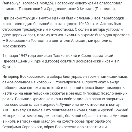
(теперь ул. Тоголока Молдо). Постройку нового храма благословил
епископ Ташкентский и Среднеазиатский Кирилл (Поспелов).
При реконструкции внутри здания были сломаны все перегородки
и оставлен один большой зал площадью 10×30 кв. м. Алтарь был
отгорожен трехъярусным иконостасом. С солеи в алтарь устроили
двое царских врат, потому что изначально в храме было два престола
― Воскресения Господня и святителя Алексия, митрополита
Московского.
1 января 1947 года епископ Ташкентский и Среднеазиатский
Преосвященный Гурий (Егоров) освятил Воскресенский храм в г.
Фрунзе.
Интерьер Воскресенского собора был украшен тремя паникадилами,
самое большое из которых ― трехъярусное. В простенках между
небольшими окнами на южной и северной стенах были помещены
картины на евангельские сюжеты в резных гипсовых позолоченных
рамах. Большие храмовые иконы собирались из разных закрытых
при советской власти церквей. Лучшие из них относятся к концу
XIX ― началу ХХ веков. Это почитаемая икона Владимирской Божией
Матери с шитым окладом в киоте, большой образ святителя Николая
в киоте, написанный маслом на холсте образ преподобного
Серафима Саровского, образ Воскресения со страстями и