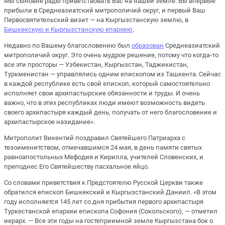
Мы сыновне рады приветствовать Вас на нашей земле. Вы впервые
прибыли в Среднеазиатский митрополичий округ, и первый Ваш
Первосвятительский визит ― на Кыргызстанскую землю, в
Бишкекскую и Кыргызстанскую епархию
.
Недавно по Вашему благословению был
образован
Среднеазиатский
митрополичий округ. Это очень мудрое решение, потому что когда-то
все эти просторы ― Узбекистан, Кыргызстан, Таджикистан,
Туркменистан ― управлялись одним епископом из Ташкента. Сейчас
в каждой республике есть свой епископ, который самостоятельно
исполняет свои архипастырские обязанности и труды. И очень
важно, что в этих республиках люди имеют возможность видеть
своего архипастыря каждый день, получать от него благословение и
архипастырское назидание».
Митрополит Викентий поздравил Святейшего Патриарха с
тезоименитством, отмечавшимся 24 мая, в день памяти святых
равноапостольных Мефодия и Кирилла, учителей Словенских, и
преподнес Его Святейшеству пасхальное яйцо.
Со словами приветствия к Предстоятелю Русской Церкви также
обратился епископ Бишкекский и Кыргызстанский Даниил. «В этом
году исполняется 145 лет со дня прибытия первого архипастыря
Туркестанской епархии епископа Софония (Сокольского), ― отметил
иерарх. ― Все эти годы на гостеприимной земле Кыргызстана бок о