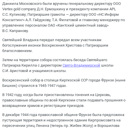
Даниила Московского были вручены генеральному директору ООО
Vertex gold company Д.Н. Ермошкину и президенту компании APL
С.С. Куликову; Патриаршие грамоты ― директору ООО «НС Информ
Консалтинг» А.Л. Гайдукову, Т.А. Филатовой и главному менеджеру по
управлению персоналом ОАО «Кантский цементный завод»
В.С. Капранову.
Святейший Владыка передал передал всем участникам
богослужения иконки Воскресения Христова с Патриаршим
благословением.
Затем на территории собора состоялась беседа Святейшего
Патриарха Кирилла с директором
Свято-Владимирской
школы
С.И. Аристовой и учащимися школы.
Воскресенский собор в столице Киргизской ССР городе Фрунзе (ныне
Бишкек) строился в 1945-1947 годах.
В 1942 году, когда были приостановлены гонения на Церковь,
православные общины по всей Киргизии стали подавать прошения о
возвращении храмов и регистрации приходов.
В декабре 1944 года православной общине Фрунзе была предложена
пустующая территория и недостроенное здание Кирпромсовета на
пересечении улиц Ленина (теперь пр. Жибек-Жолу) и Ворошилова