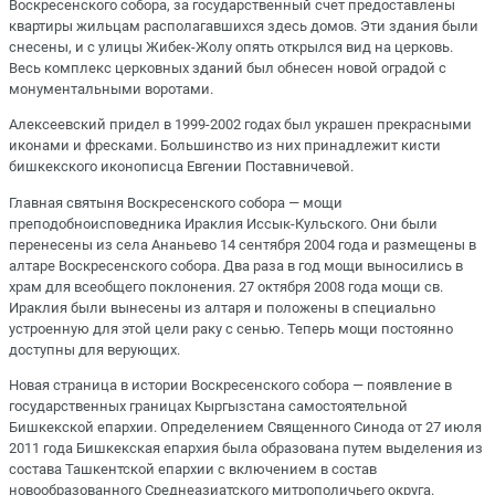
Воскресенского собора, за государственный счет предоставлены
квартиры жильцам располагавшихся здесь домов. Эти здания были
снесены, и с улицы Жибек-Жолу опять открылся вид на церковь.
Весь комплекс церковных зданий был обнесен новой оградой с
монументальными воротами.
Алексеевский придел в 1999-2002 годах был украшен прекрасными
иконами и фресками. Большинство из них принадлежит кисти
бишкекского иконописца Евгении Поставничевой.
Главная святыня Воскресенского собора ― мощи
преподобноисповедника Ираклия Иссык-Кульского. Они были
перенесены из села Ананьево 14 сентября 2004 года и размещены в
алтаре Воскресенского собора. Два раза в год мощи выносились в
храм для всеобщего поклонения. 27 октября 2008 года мощи св.
Ираклия были вынесены из алтаря и положены в специально
устроенную для этой цели раку с сенью. Теперь мощи постоянно
доступны для верующих.
Новая страница в истории Воскресенского собора ― появление в
государственных границах Кыргызстана самостоятельной
Бишкекской епархии. Определением Священного Синода от 27 июля
2011 года Бишкекская епархия была образована путем выделения из
состава Ташкентской епархии с включением в состав
новообразованного Среднеазиатского митрополичьего округа.