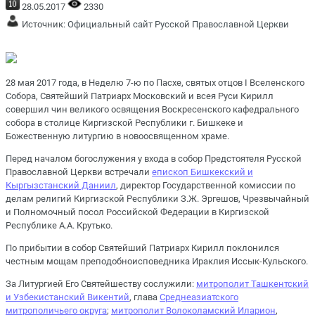
28.05.2017
2330
Источник:
Официальный сайт Русской Православной Церкви
28 мая 2017 года, в Неделю 7-ю по Пасхе, святых отцов I Вселенского
Собора, Святейший Патриарх Московский и всея Руси Кирилл
совершил чин великого освящения Воскресенского кафедрального
собора в столице Киргизской Республики г. Бишкеке и
Божественную литургию в новоосвященном храме.
Перед началом богослужения у входа в собор Предстоятеля Русской
Православной Церкви встречали
епископ Бишкекский и
Кыргызстанский Даниил
, директор Государственной комиссии по
делам религий Киргизской Республики З.Ж. Эргешов, Чрезвычайный
и Полномочный посол Российской Федерации в Киргизской
Республике А.А. Крутько.
По прибытии в собор Святейший Патриарх Кирилл поклонился
честным мощам преподобноисповедника Ираклия Иссык-Кульского.
За Литургией Его Святейшеству сослужили:
митрополит Ташкентский
и Узбекистанский Викентий
, глава
Среднеазиатского
митрополичьего округа
;
митрополит Волоколамский Иларион
,