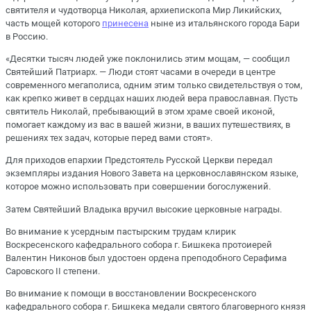
святителя и чудотворца Николая, архиепископа Мир Ликийских,
часть мощей которого
принесена
ныне из итальянского города Бари
в Россию.
«Десятки тысяч людей уже поклонились этим мощам, ― сообщил
Святейший Патриарх. ― Люди стоят часами в очереди в центре
современного мегаполиса, одним этим только свидетельствуя о том,
как крепко живет в сердцах наших людей вера православная. Пусть
святитель Николай, пребывающий в этом храме своей иконой,
помогает каждому из вас в вашей жизни, в ваших путешествиях, в
решениях тех задач, которые перед вами стоят».
Для приходов епархии Предстоятель Русской Церкви передал
экземпляры издания Нового Завета на церковнославянском языке,
которое можно использовать при совершении богослужений.
Затем Святейший Владыка вручил высокие церковные награды.
Во внимание к усердным пастырским трудам клирик
Воскресенского кафедрального собора г. Бишкека протоиерей
Валентин Никонов был удостоен ордена преподобного Серафима
Саровского II степени.
Во внимание к помощи в восстановлении Воскресенского
кафедрального собора г. Бишкека медали святого благоверного князя