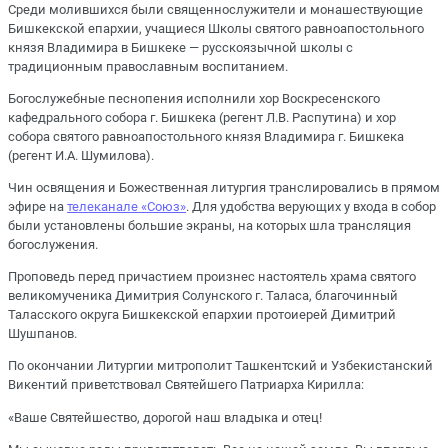
Среди молившихся были священнослужители и монашествующие
Бишкекской епархии, учащиеся Школы святого равноапостольного
князя Владимира в Бишкеке ― русскоязычной школы с
традиционным православным воспитанием.
Богослужебные песнопения исполнили хор Воскресенского
кафедрального собора г. Бишкека (регент Л.В. Распутина) и хор
собора святого равноапостольного князя Владимира г. Бишкека
(регент И.А. Шумилова).
Чин освящения и Божественная литургия транслировались в прямом
эфире на
телеканале «Союз»
. Для удобства верующих у входа в собор
были установлены большие экраны, на которых шла трансляция
богослужения.
Проповедь перед причастием произнес настоятель храма святого
великомученика Димитрия Солунского г. Таласа, благочинный
Таласского округа Бишкекской епархии протоиерей Димитрий
Шушпанов.
По окончании Литургии митрополит Ташкентский и Узбекистанский
Викентий приветствовал Святейшего Патриарха Кирилла:
«Ваше Святейшество, дорогой наш владыка и отец!