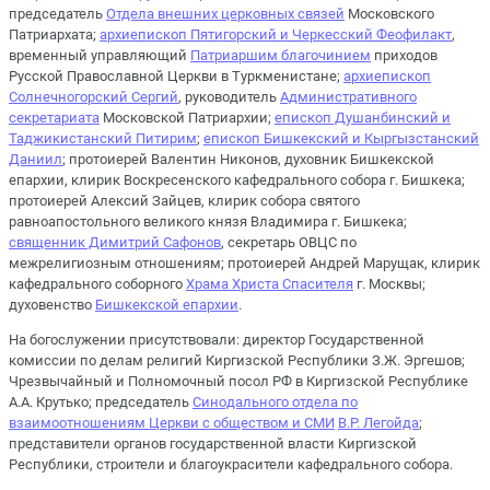
председатель
Отдела внешних церковных связей
Московского
Патриархата;
архиепископ Пятигорский и Черкесский Феофилакт
,
временный управляющий
Патриаршим благочинием
приходов
Русской Православной Церкви в Туркменистане;
архиепископ
Солнечногорский Сергий
, руководитель
Административного
секретариата
Московской Патриархии;
епископ Душанбинский и
Таджикистанский Питирим
;
епископ Бишкекский и Кыргызстанский
Даниил
; протоиерей Валентин Никонов, духовник Бишкекской
епархии, клирик Воскресенского кафедрального собора г. Бишкека;
протоиерей Алексий Зайцев, клирик собора святого
равноапостольного великого князя Владимира г. Бишкека;
священник Димитрий Сафонов
, секретарь ОВЦС по
межрелигиозным отношениям; протоиерей Андрей Марущак, клирик
кафедрального соборного
Храма Христа Спасителя
г. Москвы;
духовенство
Бишкекской епархии
.
На богослужении присутствовали: директор Государственной
комиссии по делам религий Киргизской Республики З.Ж. Эргешов;
Чрезвычайный и Полномочный посол РФ в Киргизской Республике
А.А. Крутько; председатель
Синодального отдела по
взаимоотношениям Церкви с обществом и СМИ
В.Р. Легойда
;
представители органов государственной власти Киргизской
Республики, строители и благоукрасители кафедрального собора.