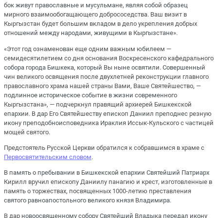
бок живут православные и мусульмане, являя собой образец
мирного взаимообогащающего добрососедства. Ваш визит в
Кыргызстан будет большим вкладом в дело укрепления добрых
отношений между народами, живущими в Кыргызстане».
«Этот год ознаменован еще одним важным юбилеем ―
семидесятилетием со дня основания Воскресенского кафедрального
собора города Бишкека, который Вы ныне освятили. Совершенный
чин великого освящения после двухлетней реконструкции главного
православного храма нашей страны Вами, Ваше Святейшество, ―
подлинное историческое событие в жизни современного
Кыргызстана», ― подчеркнул правящий архиерей Бишкекской
епархии. В дар Его Святейшеству епископ Даниил преподнес резную
икону преподобноисповедника Ираклия Иссык-Кульского с частицей
мощей святого.
Предстоятель Русской Церкви обратился к собравшимся в храме с
Первосвятительским словом
.
В память о пребывании в Бишкекской епархии Святейший Патриарх
Кирилл вручил епископу Даниилу панагию и крест, изготовленные в
память о торжествах, посвященных 1000-летию преставления
святого равноапостольного великого князя Владимира.
В дар новоосвященному собору Святейший Владыка передал икону