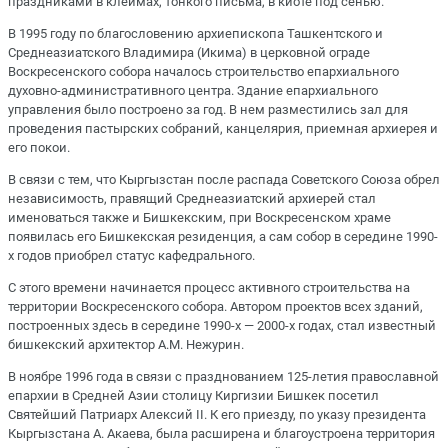
праздниками в клеймах, тонкого письма, в киоте под сенью.
В 1995 году по благословению архиепископа Ташкентского и
Среднеазиатского Владимира (Икима) в церковной ограде
Воскресенского собора началось строительство епархиального
духовно-административного центра. Здание епархиального
управления было построено за год. В нем разместились зал для
проведения пастырских собраний, канцелярия, приемная архиерея и
его покои.
В связи с тем, что Кыргызстан после распада Советского Союза обрел
независимость, правящий Среднеазиатский архиерей стал
именоваться также и Бишкекским, при Воскресенском храме
появилась его Бишкекская резиденция, а сам собор в середине 1990-
х годов приобрел статус кафедрального.
С этого времени начинается процесс активного строительства на
территории Воскресенского собора. Автором проектов всех зданий,
построенных здесь в середине 1990-х ― 2000-х годах, стал известный
бишкекский архитектор А.М. Нежурин.
В ноябре 1996 года в связи с празднованием 125-летия православной
епархии в Средней Азии столицу Киргизии Бишкек посетил
Святейший Патриарх Алексий II. К его приезду, по указу президента
Кыргызстана А. Акаева, была расширена и благоустроена территория