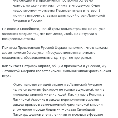
«На сегодня мы практически построили более 40
храмов, но уже начинаем понимать, что двухсот будет
недостаточно», — отметил Первосвятитель в четверг 8
июня на встрече с главами дипмиссий стран Латинской
Америки в России.
По словам Святейшего, новый храм только строится, но «он уже
заполнен людьми так, что нет места, чтобы на Литургии в
воскресенье стоять».
При этом Предстоятель Русской Церкви напомнил, что в каждом
храме помимо богослужений осуществляются значимые
социальные, образовательные, культурные программы.
Как считает Патриарх Кирилл, общим признаком и у России, и у
Латинской Америки является «очень сильная живая христианская
вера».
«Христианство в нашей стране и в Латинской Америке
является важным фактором не только в духовной, но и в
интеллектуальной жизни людей. Как и у нас в России, в
Латинской Америке я увидел переполненные храмы,
увидел примеры замечательной христианской миссии,
в том числе и среди бедных», — сказал Святейший
Патриарх, делясь впечатлениями от поездки в феврале