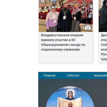
Владивостокская епархия
Дел
приняла участие в XII
епа
Общецерковном съезде по
Соб
социальному служению
игу
Рус
Це
Главная
События
Архиерей