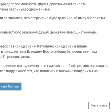
иций дает возможность двум Церквям «выстраивать
планы реальным содержанием».
н согласился, что встреча на Кубе дала новый импульс связям
 совместного оказания двумя Церквями помощи гонимым
равославной Церкви и Католической Церкви в плане
в конфликте на Ближнем Востоке было бы очень важным
л Первосвятитель.
 развивая сотрудничество в гуманитарной сфере, можно создать
х с поддержкой тех, кто вовлечен в военные конфликты на
риарх Кирилл
Читать все