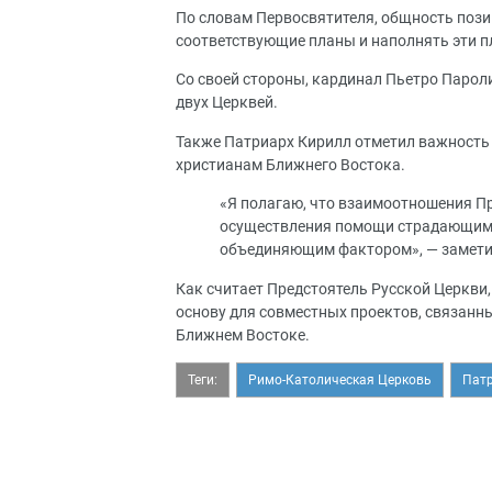
По словам Первосвятителя, общность поз
соответствующие планы и наполнять эти 
Со своей стороны, кардинал Пьетро Пароли
двух Церквей.
Также Патриарх Кирилл отметил важность
христианам Ближнего Востока.
«Я полагаю, что взаимоотношения П
осуществления помощи страдающим 
объединяющим фактором», — замети
Как считает Предстоятель Русской Церкви,
основу для совместных проектов, связанны
Ближнем Востоке.
Теги:
Римо-Католическая Церковь
Пат