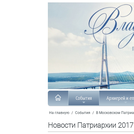
События
Архиерей и е
На главную
/
События
/
В Московском Патриа
Новости Патриархии 2017