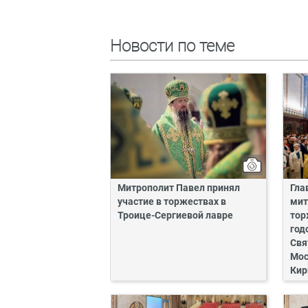
Новости по теме
Митрополит Павел принял
Гла
участие в торжествах в
мит
Троице-Сергиевой лавре
тор
год
Свя
Мос
Кир