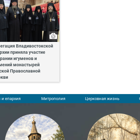
егация Владивостокской
рхии приняла участие
рании игуменов и
мений монастырей
ской Православной
ркви
 и епархия
Митрополия
Церковная жизнь