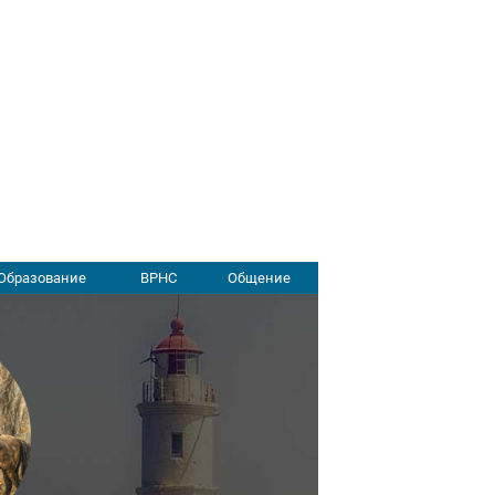
Образование
ВРНС
Общение