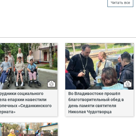
Читать все
рудники социального
Во Владивостоке прошёл
ела епархии навестили
благотворительный обед в
опечных «Седанкинского
день памяти святителя
ерната»
Николая Чудотворца