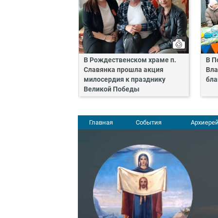
В Рождественском храме п.
В П
Славянка прошла акция
Вла
милосердия к празднику
бла
Великой Победы
Главная
События
Архиерей