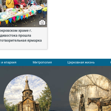
окровском храме г.
дивостока прошла
готворительная ярмарка
 и епархия
Митрополия
Церковная жизнь