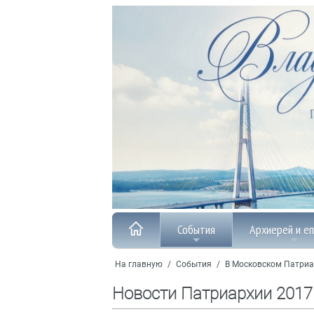
События
Архиерей и е
На главную
/
События
/
В Московском Патриа
Новости Патриархии 2017