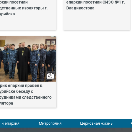
рхии посетили
епархии посетили СИЗО №1 г.
дственные изоляторы г.
Владивостока
урийска
рик епархии провёл в
урийске беседу с
рудниками следственного
лятора
 и епархия
Митрополия
Церковная жизнь