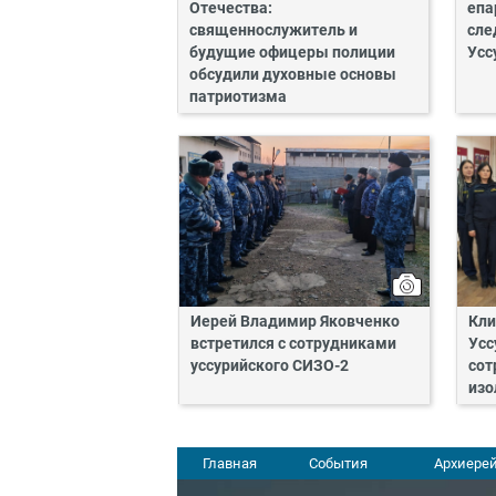
Отечества:
епа
священнослужитель и
сле
будущие офицеры полиции
Усс
обсудили духовные основы
патриотизма
Иерей Владимир Яковченко
Кли
встретился с сотрудниками
Усс
уссурийского СИЗО-2
сот
изо
Главная
События
Архиерей