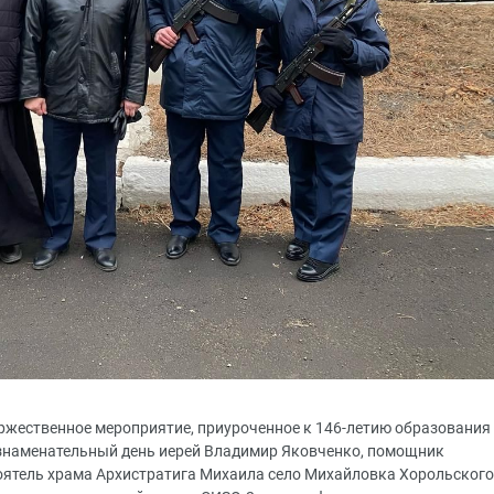
оржественное мероприятие, приуроченное к 146-летию образования
 знаменательный день иерей Владимир Яковченко, помощник
оятель храма Архистратига Михаила село Михайловка Хорольского