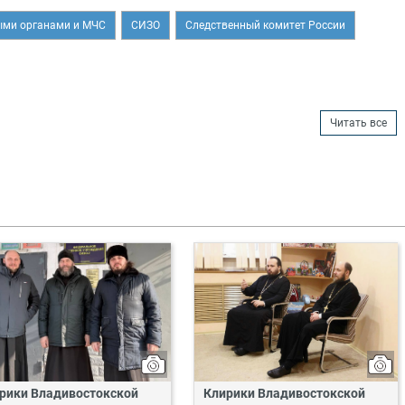
ыми органами и МЧС
СИЗО
Следственный комитет России
Читать все
рики Владивостокской
Клирики Владивостокской