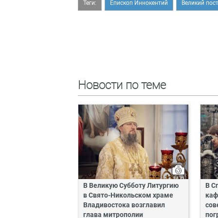
Теги:
Епископ Иннокентий
Великий пос
Новости по теме
В Великую Субботу Литургию
В С
в Свято-Никольском храме
каф
Владивостока возглавил
сов
глава митрополии
пог