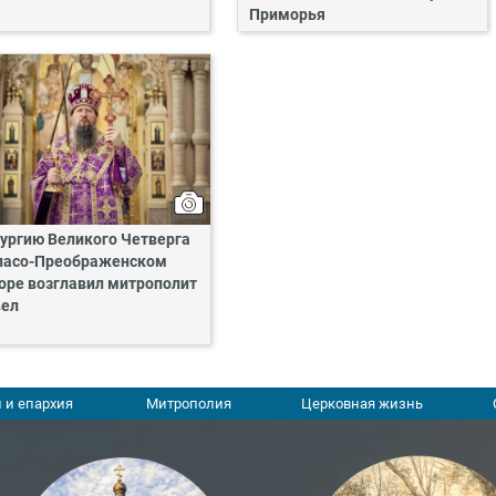
Приморья
ургию Великого Четверга
пасо-Преображенском
оре возглавил митрополит
ел
 и епархия
Митрополия
Церковная жизнь