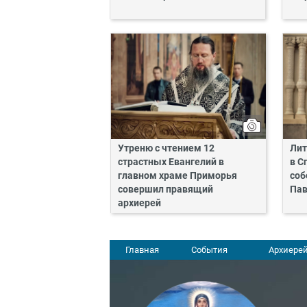
Утреню с чтением 12
Лит
страстных Евангелий в
в С
главном храме Приморья
соб
совершил правящий
Пав
архиерей
Главная
События
Архиерей