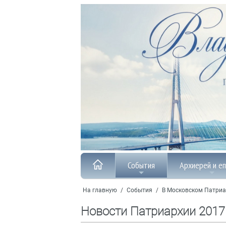
События
Архиерей и е
На главную
/
События
/
В Московском Патриа
Новости Патриархии 2017