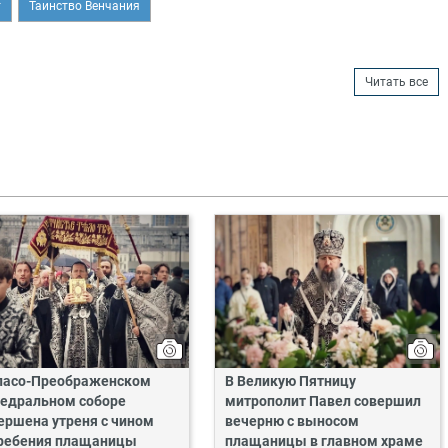
т
Таинство Венчания
Читать все
пасо-Преображенском
В Великую Пятницу
едральном соборе
митрополит Павел совершил
ершена утреня с чином
вечерню с выносом
ребения плащаницы
плащаницы в главном храме