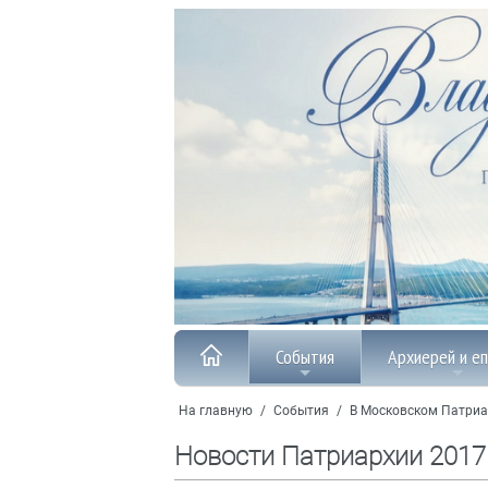
События
Архиерей и е
На главную
/
События
/
В Московском Патриа
Новости Патриархии 2017