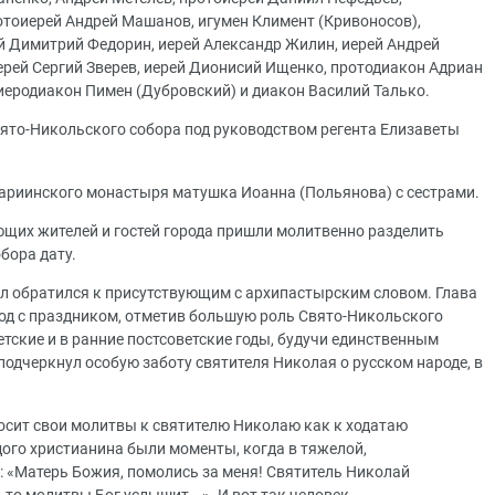
тоиерей Андрей Машанов, игумен Климент (Кривоносов),
й Димитрий Федорин, иерей Александр Жилин, иерей Андрей
ерей Сергий Зверев, иерей Дионисий Ищенко, протодиакон Адриан
иеродиакон Пимен (Дубровский) и диакон Василий Талько.
ято-Никольского собора под руководством регента Елизаветы
ариинского монастыря матушка Иоанна (Польянова) с сестрами.
ющих жителей и гостей города пришли молитвенно разделить
бора дату.
л обратился к присутствующим с архипастырским словом. Глава
од с праздником, отметив большую роль Свято-Никольского
етские и в ранние постсоветские годы, будучи единственным
одчеркнул особую заботу святителя Николая о русском народе, в
зносит свои молитвы к святителю Николаю как к ходатаю
дого христианина были моменты, когда в тяжелой,
 «Матерь Божия, помолись за меня! Святитель Николай