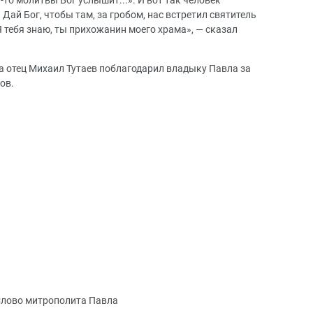
-то молитвы Бог услышит...». И вот так человек
Дай Бог, чтобы там, за гробом, нас встретил святитель
 тебя знаю, ты прихожанин моего храма», — сказал
а отец Михаил Тутаев поблагодарил владыку Павла за
ов.
лово митрополита Павла