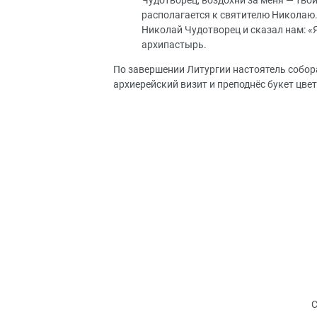
Чудотворец, воздохни за меня — твои
располагается к святителю Николаю. 
Николай Чудотворец и сказал нам: «Я
архипастырь.
По завершении Литургии настоятель собор
архиерейский визит и преподнёс букет цвет
С