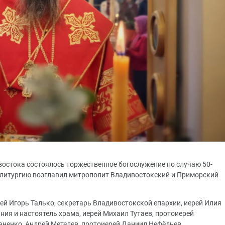
востока состоялось торжественное богослужение по случаю 50-
 литургию возглавил митрополит Владивостокский и Приморский
й Игорь Талько, секретарь Владивостокской епархии, иерей Илия
ия и настоятель храма, иерей Михаил Тутаев, протоиерей
ненко, Андрей Метелев, протоиерей Даниил Нефёдьев,