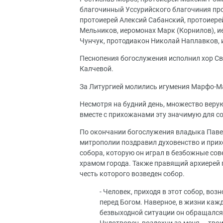
благочинный Уссурийского благочиния про
протоиерей Алексий Сабанский, протоиере
Мельников, иеромонах Марк (Корнилов), и
Чунчук, протодиакон Николай Наплавков, 
Песнопения богослужения исполнил хор Св
Калчевой.
За Литургией молились игумения Марфо-М
Несмотря на будний день, множество веру
вместе с прихожанами эту значимую для со
По окончании богослужения владыка Паве
митрополии поздравил духовенство и прих
собора, которую он играл в безбожные сов
храмом города. Также правящий архиерей п
честь которого возведен собор.
- Человек, приходя в этот собор, во
перед Богом. Наверное, в жизни каж
безвыходной ситуации он обращался: