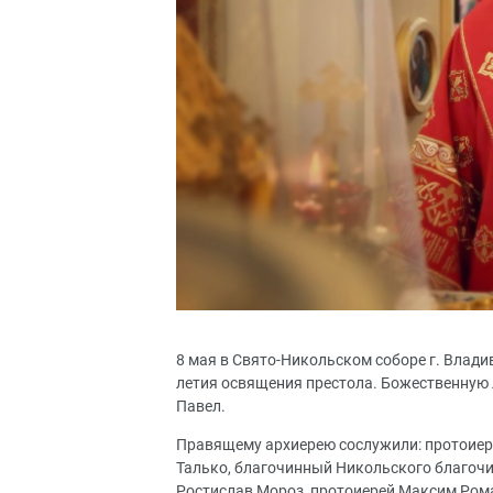
8 мая в Свято-Никольском соборе г. Влади
летия освящения престола. Божественную
Павел.
Правящему архиерею сослужили: протоиере
Талько, благочинный Никольского благочин
Ростислав Мороз, протоиерей Максим Рома