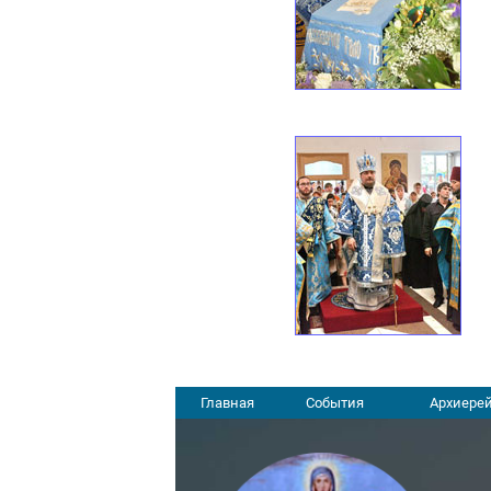
Главная
События
Архиерей