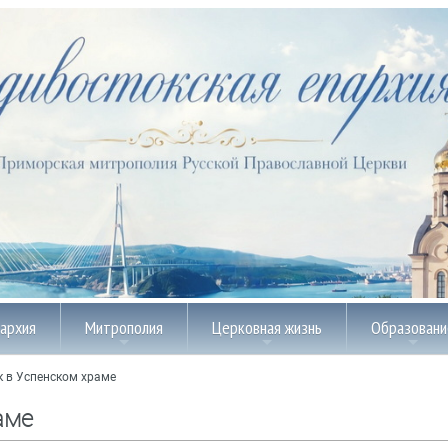
пархия
Митрополия
Церковная жизнь
Образовани
 в Успенском храме
аме