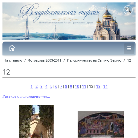
На главную
/
Фотоархив 2003-2011
/
Паломничество на Святую Землю
/
12
12
1
|
2
|
3
|
4
|
5
|
6
|
7
|
8
|
9
|
10
|
11
| 12 |
13
|
14
Рассказ о паломничестве...