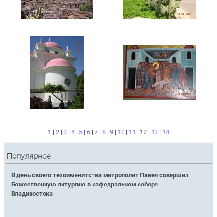
1
|
2
|
3
|
4
|
5
|
6
|
7
|
8
|
9
|
10
|
11
| 12 |
13
|
14
Популярное
В день своего тезоименитства митрополит Павел совершил
Божественную литургию в кафедральном соборе
Владивостока