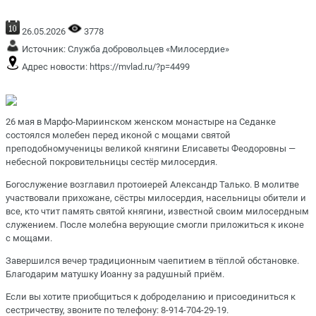
26.05.2026
3778
Источник:
Служба добровольцев «Милосердие»
Адрес новости:
https://mvlad.ru/?p=4499
26 мая в Марфо-Мариинском женском монастыре на Седанке
состоялся молебен перед иконой с мощами святой
преподобномученицы великой княгини Елисаветы Феодоровны —
небесной покровительницы сестёр милосердия.
Богослужение возглавил протоиерей Александр Талько. В молитве
участвовали прихожане, сёстры милосердия, насельницы обители и
все, кто чтит память святой княгини, известной своим милосердным
служением. После молебна верующие смогли приложиться к иконе
с мощами.
Завершился вечер традиционным чаепитием в тёплой обстановке.
Благодарим матушку Иоанну за радушный приём.
Если вы хотите приобщиться к доброделанию и присоединиться к
сестричеству, звоните по телефону: 8-914-704-29-19.