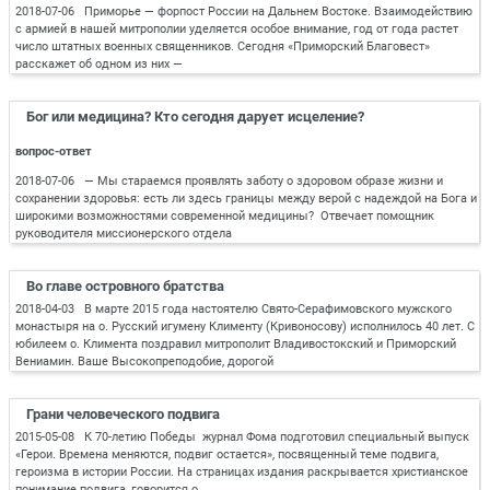
2018-07-06 Приморье — форпост России на Дальнем Востоке. Взаимодействию
с армией в нашей митрополии уделяется особое внимание, год от года растет
число штатных военных священников. Сегодня «Приморский Благовест»
расскажет об одном из них —
Бог или медицина? Кто сегодня дарует исцеление?
вопрос-ответ
2018-07-06 — Мы стараемся проявлять заботу о здоровом образе жизни и
сохранении здоровья: есть ли здесь границы между верой с надеждой на Бога и
широкими возможностями современной медицины? Отвечает помощник
руководителя миссионерского отдела
Во главе островного братства
2018-04-03 В марте 2015 года настоятелю Свято-Серафимовского мужского
монастыря на о. Русский игумену Клименту (Кривоносову) исполнилось 40 лет. С
юбилеем о. Климента поздравил митрополит Владивостокский и Приморский
Вениамин. Ваше Высокопреподобие, дорогой
Грани человеческого подвига
2015-05-08 К 70-летию Победы журнал Фома подготовил специальный выпуск
«Герои. Времена меняются, подвиг остается», посвященный теме подвига,
героизма в истории России. На страницах издания раскрывается христианское
понимание подвига, говорится о