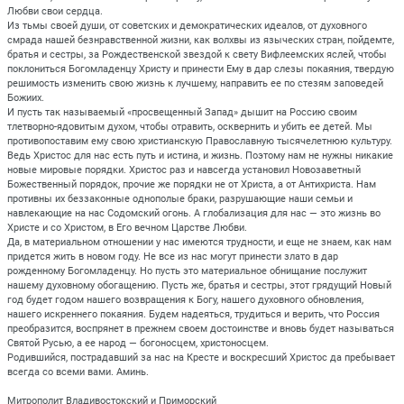
Любви свои сердца.
Из тьмы своей души, от советских и демократических идеалов, от духовного
смрада нашей безнравственной жизни, как волхвы из языческих стран, пойдемте,
братья и сестры, за Рождественской звездой к свету Вифлеемских яслей, чтобы
поклониться Богомладенцу Христу и принести Ему в дар слезы покаяния, твердую
решимость изменить свою жизнь к лучшему, направить ее по стезям заповедей
Божиих.
И пусть так называемый «просвещенный Запад» дышит на Россию своим
тлетворно-ядовитым духом, чтобы отравить, осквернить и убить ее детей. Мы
противопоставим ему свою христианскую Православную тысячелетнюю культуру.
Ведь Христос для нас есть путь и истина, и жизнь. Поэтому нам не нужны никакие
новые мировые порядки. Христос раз и навсегда установил Новозаветный
Божественный порядок, прочие же порядки не от Христа, а от Антихриста. Нам
противны их беззаконные однополые браки, разрушающие наши семьи и
навлекающие на нас Содомский огонь. А глобализация для нас — это жизнь во
Христе и со Христом, в Его вечном Царстве Любви.
Да, в материальном отношении у нас имеются трудности, и еще не знаем, как нам
придется жить в новом году. Не все из нас могут принести злато в дар
рожденному Богомладенцу. Но пусть это материальное обнищание послужит
нашему духовному обогащению. Пусть же, братья и сестры, этот грядущий Новый
год будет годом нашего возвращения к Богу, нашего духовного обновления,
нашего искреннего покаяния. Будем надеяться, трудиться и верить, что Россия
преобразится, воспрянет в прежнем своем достоинстве и вновь будет называться
Святой Русью, а ее народ — богоносцем, христоносцем.
Родившийся, пострадавший за нас на Кресте и воскресший Христос да пребывает
всегда со всеми вами. Аминь.
Митрополит Владивостокский и Приморский