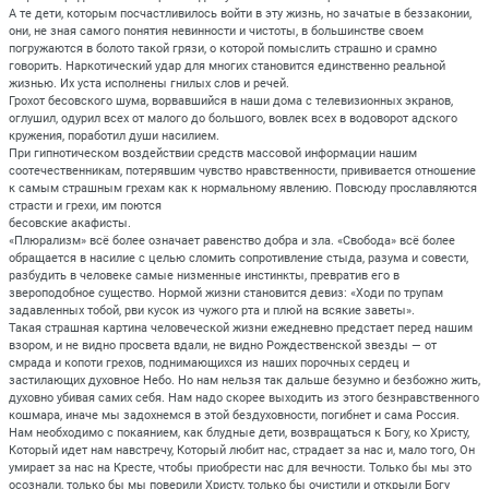
А те дети, которым посчастливилось войти в эту жизнь, но зачатые в беззаконии,
они, не зная самого понятия невинности и чистоты, в большинстве своем
погружаются в болото такой грязи, о которой помыслить страшно и срамно
говорить. Наркотический удар для многих становится единственно реальной
жизнью. Их уста исполнены гнилых слов и речей.
Грохот бесовского шума, ворвавшийся в наши дома с телевизионных экранов,
оглушил, одурил всех от малого до большого, вовлек всех в водоворот адского
кружения, поработил души насилием.
При гипнотическом воздействии средств массовой информации нашим
соотечественникам, потерявшим чувство нравственности, прививается отношение
к самым страшным грехам как к нормальному явлению. Повсюду прославляются
страсти и грехи, им поются
бесовские акафисты.
«Плюрализм» всё более означает равенство добра и зла. «Свобода» всё более
обращается в насилие с целью сломить сопротивление стыда, разума и совести,
разбудить в человеке самые низменные инстинкты, превратив его в
звероподобное существо. Нормой жизни становится девиз: «Ходи по трупам
задавленных тобой, рви кусок из чужого рта и плюй на всякие заветы».
Такая страшная картина человеческой жизни ежедневно предстает перед нашим
взором, и не видно просвета вдали, не видно Рождественской звезды — от
смрада и копоти грехов, поднимающихся из наших порочных сердец и
застилающих духовное Небо. Но нам нельзя так дальше безумно и безбожно жить,
духовно убивая самих себя. Нам надо скорее выходить из этого безнравственного
кошмара, иначе мы задохнемся в этой бездуховности, погибнет и сама Россия.
Нам необходимо с покаянием, как блудные дети, возвращаться к Богу, ко Христу,
Который идет нам навстречу, Который любит нас, страдает за нас и, мало того, Он
умирает за нас на Кресте, чтобы приобрести нас для вечности. Только бы мы это
осознали, только бы мы поверили Христу, только бы очистили и открыли Богу