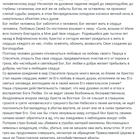
человеческому роду! Несмотря на духовное падение людей до звероподобия, до
глубины сатанизма, они всё же не забыты Богом, не оставлены на произвол
слепой судьбы умирать в этом беспредельном холодном космосе вечной ночи, в
смертельных объятиях злых духов.
Бог любит человека, Бог заботится о человеке, Бог желает жить в сердце
человека. Любовью Своей Он постоянно взывает к нему: «Сыне, возьми от Меня
всю полноту благодати, а Мне дай твое сердце». Родившийся две тысячи лет
назад в Вифлеемских яслях, Христос и сегодня желает рождаться и жить в
сердцах каждого из нас, чтобы освятить, обожить, возвысить Свое создание до
Богоподобия.
Поэтому человек должен откликнуться любовью на любовь своего Творца и
Спасителя, открыть Ему свое сердце, предварительно очистив его от порока и
греха, ибо чистейший и святейший Бог, Бог любви и добра желает пребывать в
добром, чистом и любящем сердце.
Со времени рождения в мир Спасителя прошло много веков, но ближе ли Христос
стал нашим сердцам, живет ли Его любовь в наших душах, исполняем ли мы Его
святые заповеди, воплощаем ли в своей жизни Его евангельское учение?
Наша страшная действительность говорит, что мир духовно ослеп и оглох к
восприятию Бога Любви. Он не видит своим безбожным, безнравственным,
бездуховным взором звезду Христа на Востоке. Он не слышит в страшном
грохоте и суете человеческого грешного бытия Небесного пения ангелов, не ищет
поклониться Богомладенцу в убогом вертепе, не хочет или не в силах приметить
пришествие Его. Оно как бы стало ненужным миру, который без Христа, своими
силами может обратиться в ад, что мы ежедневно и наблюдаем вокруг себя.
Потеряв страх Божий, мы убиваем в утробах матерей миллионы беспомощных
невинных младенцев, чтобы, убитые, они не мешали нам жить вольготно. И этот
грех мы продолжаем совершать, несмотря на обращение Православной Церкви в
лице ее Предстоятеля запретить детоубийственные аборты.