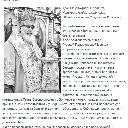
2016-12-30
Христос рождается, славьте,
Христос с Небес, встречайте.
(Ирмос канона на Рождество Христово)
Возлюбленные о Господе всечестные
отцы, боголюбивые иноки и инокини,
братья и сестры
и все благочестивые чада
Русской Православной Церкви
в Приморском крае!
От всей души приветствую вас с великим,
славным и спасительным праздником
Рождества Христова и Новолетием!
Сегодня торжествует и ликует весь
православный мир, а вместе с ним и
земля Русская. Сегодня духовной
радостью переполнилась и вся Вселенная,
ибо во граде Вифлееме родился Творец и
Спаситель мира Господь наш Иисус
Христос! В человеческой истории
совершилась Тайна Боговоплощения. Бог мира и любви, правды и милосердия
пришел к нам, согрешившим и ушедшим от Бога, принял на Себя человеческую
природу, стал нашим братом и другом, чтобы взять на Себя наши преступления и
через Голгофский Крест избавить нас от греха, проклятия и смерти, вернуть
человеку прежнее достоинство, примирить его с Отцом Небесным и возвести на
духовное Небо.
Какая непостижимая глубина премудрости, милосердия и любви Божией к