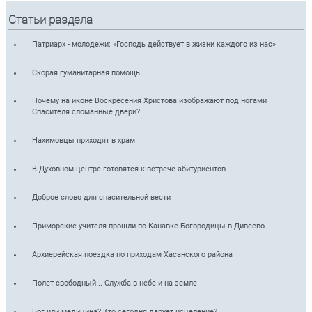
Статьи раздела
Патриарх - молодежи: «Господь действует в жизни каждого из нас»
Скорая гуманитарная помощь
Почему на иконе Воскресения Христова изображают под ногами
Спасителя сломанные двери?
Нахимовцы приходят в храм
В Духовном центре готовятся к встрече абитуриентов
Доброе слово для спасительной вести
Приморские учителя прошли по Канавке Богородицы в Дивеево
Архиерейская поездка по приходам Хасанского района
Полет свободный... Служба в небе и на земле
Бог или медицина? Кто сегодня дарует исцеление?