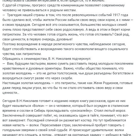
пожертвовать своими интересами и, если придется, то и жизнью.
С другой стороны, прогресс средств коммуникации позволяет современному
человеку не привязываться к родным местам.
— Трагедия нашей страны в том, что после революционных событий 1917 года
было сделано всё, чтобы жители России забыли свою веру, свои корни, а с ними —
и своих прадедов. Сегодня всё это сказывается, большинство молодых семей
очень плохо представляют себе свою родословную. А ведь в этом и берет корни
патриотизм. За что человек готов отдать жизнь, что готов отстаивать? Свой род,
свои ценности, в первую очередь, духовные!
Поэтому возрождение в народе религиозного чувства, наблюдаемое сегодня,
будет способствовать и возрождению такого основополагающего социального
чувства, как патриотизм.
Обращаясь к семинаристам, В. Н. Николаев подчеркнул:
— Вам, будущим пастырям, важно суметь расставить перед молодым поколением
нравственные и духовные ориентиры. Важно, чтобы общество понимало, что
золотая молодежь — это не детки толстосумов, чьи души разъедены богатством и
возродиться смогут разве что через скорби.
Настоящая золотая молодежь — это патриоты, такие как Женя Родионов, готовые
даже перед лицом угроз, во что бы то ни стало отстаивать свою веру и свои
ценности…
Сегодня В.Н.Николаев готовит к изданию новую книгу рассказов, один из них
будет называться «Волки» — он о человеке, который был осужден в сталинские
времена и сослан в Сибирь прокладывать «узкокалейку». Стоял лютый мороз.
Заключенный совершает побег, но, оказавшись один в тайге, понимает, что вот-
вот замерзнет. Последней спичкой он разжигает костер. Но тут приближается
новая напасть — волки. Пересиливая страх, заключенный пробует говорить с
голодными зверями о своей злой судьбе. И происходит удивительное: волки
начинают его слушать, а потом… отводят на охотничью заимку — избушку в тайге,