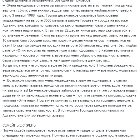
судьбе духовным откровением. Вот один из примеров.
— Жена находилась от меня за тысячи километров, но в тот момент, когда наш
вертолет сбили, у нее екнуло сердце, она почувствовала необъяснимую тревогу.
Было 3 января 1988 года… Группа десантников оказалась блокирована
моджахедами на высоте 3500 метров, в районе Гордеза — города на востоке
Афганистана, который использовался как операционная база ограниченного
контингента наших войск. В группе из 22 десантников шестеро уже были убиты,
остальные — раненые. К ним на выручку прилетел наш вертолет, завис на высоте
10 метров, был сброшен трос, мы подняли десантников на борт и вернулись на
базу. Но уже при заходе на посадку, на высоте 50 метров наш вертолет был подбит
ракетой «Стингер», упал на минное поле и там подорвался. В кабине вертолета я
находился у носового пулемета, взрывом меня отбросило назад, к остальным,
была сильнейшая контузия, летный шлем пробило в двух местах…
Тогда писатель и его супруга еще не были крещены, но В. Николаев убежден, что
вера передалась им в тот час, словно бы «по наследству» — возможно, молитвами
верующих родственников из их рода:
— Во всяком случае, моя жена, некрещеная, в храм не ходившая, в ту самую
минуту, во время взрыва, находясь за тысячи километров от меня, вдруг начала
читать молитву! Ее женское сердце забилось в тревоге, и тут же сопереживающая
душа ее интуитивно находит нужные слова — почти те самые, из которых сложена
молитва «Отче наш». Под эту ее молитву я, вывалившись из горящего вертолета,
продолжал ползать по минному полю, на котором через каждые полтора метра
таилась смертельная опасность… В тот момент Господь смилостивился, из
Афганистана Виктор вернулся живым.
СЕМЕЙНЫЕ СКРЕПЫ
Позже судьба преподнесет новое испытание — придется делать серьезную
операцию на головном мозге. Причем врачи говорили, что даже после операции