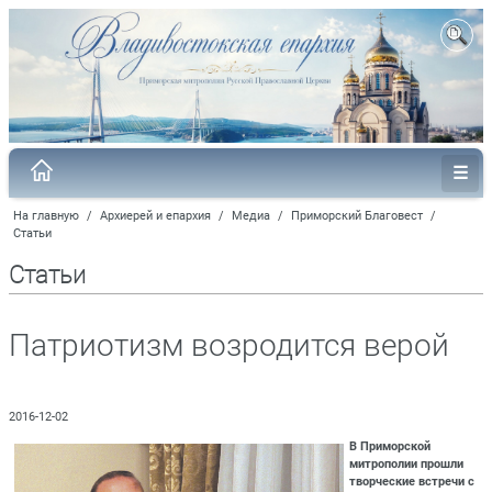
На главную
/
Архиерей и епархия
/
Медиа
/
Приморский Благовест
/
Статьи
Статьи
Патриотизм возродится верой
2016-12-02
В Приморской
митрополии прошли
творческие встречи с