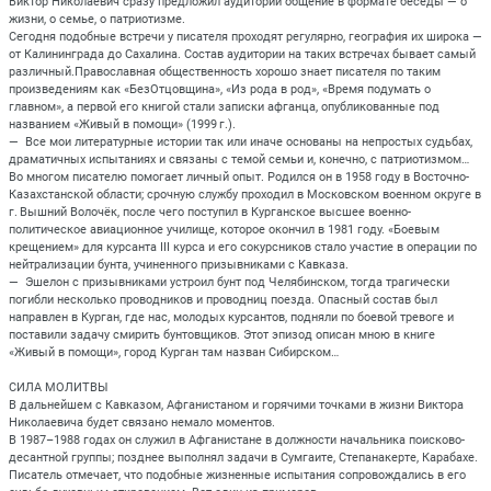
Виктор Николаевич сразу предложил аудитории общение в формате беседы — о
жизни, о семье, о патриотизме.
Сегодня подобные встречи у писателя проходят регулярно, география их широка —
от Калининграда до Сахалина. Состав аудитории на таких встречах бывает самый
различный.Православная общественность хорошо знает писателя по таким
произведениям как «БезОтцовщина», «Из рода в род», «Время подумать о
главном», а первой его книгой стали записки афганца, опубликованные под
названием «Живый в помощи» (1999 г.).
— Все мои литературные истории так или иначе основаны на непростых судьбах,
драматичных испытаниях и связаны с темой семьи и, конечно, с патриотизмом…
Во многом писателю помогает личный опыт. Родился он в 1958 году в Восточно-
Казахстанской области; срочную службу проходил в Московском военном округе в
г. Вышний Волочёк, после чего поступил в Курганское высшее военно-
политическое авиационное училище, которое окончил в 1981 году. «Боевым
крещением» для курсанта III курса и его сокурсников стало участие в операции по
нейтрализации бунта, учиненного призывниками с Кавказа.
— Эшелон с призывниками устроил бунт под Челябинском, тогда трагически
погибли несколько проводников и проводниц поезда. Опасный состав был
направлен в Курган, где нас, молодых курсантов, подняли по боевой тревоге и
поставили задачу смирить бунтовщиков. Этот эпизод описан мною в книге
«Живый в помощи», город Курган там назван Сибирском…
СИЛА МОЛИТВЫ
В дальнейшем с Кавказом, Афганистаном и горячими точками в жизни Виктора
Николаевича будет связано немало моментов.
В 1987–1988 годах он служил в Афганистане в должности начальника поисково-
десантной группы; позднее выполнял задачи в Сумгаите, Степанакерте, Карабахе.
Писатель отмечает, что подобные жизненные испытания сопровождались в его