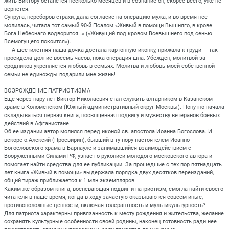
жить Виктору останется несколько месяцев и в сознание он, скорее всего, уже не
вернется.
Супруга, переборов страхи, дала согласие на операцию мужа, и во время нее
молилась, читала тот самый 90-й Псалом «Живый в помощи Вышняго, в крове
Бога Небеснаго водворится…» («Живущий под кровом Всевышнего под сенью
Всемогущего покоится»).
— А шестилетняя наша дочка достала картонную иконку, прижала к груди — так
просидела долгие восемь часов, пока операция шла. Убежден, молитвой за
сродников укрепляется любовь в семьях. Молитва и любовь моей собственной
семьи не единожды подарили мне жизнь!
ВОЗРОЖДЕНИЕ ПАТРИОТИЗМА
Еще через пару лет Виктор Николаевич стал служить алтарником в Казанском
храме в Коломенском (Южный административный округ Москвы). Попутно начала
складываться первая книга, посвященная подвигу и мужеству ветеранов боевых
действий в Афганистане.
Об ее издании автор молился перед иконой св. апостола Иоанна Богослова. И
вскоре о.Алексий (Просвирин), бывший в ту пору настоятелем Иоанно-
Богословского храма в Барнауле и занимавшийся взаимодействием с
Вооруженными Силами РФ, узнает о рукописи молодого московского автора и
помогает найти средства для ее публикации. За прошедшие с тех пор пятнадцать
лет книга «Живый в помощи» выдержала порядка двух десятков переизданий,
общий тираж приближается к 1 млн экземпляров.
Каким же образом книга, воспевающая подвиг и патриотизм, смогла найти своего
читателя в наше время, когда в ходу зачастую оказываются совсем иные,
противоположные ценности, включая толерантность и мультикультурность?
Для патриота характерны привязанность к месту рождения и жительства, желание
сохранять культурные особенности своей родины, наконец готовность ради нее