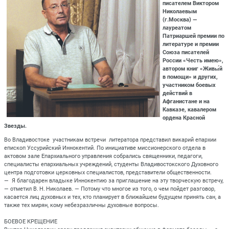
писателем Виктором
Николаевым
(г.Москва) —
лауреатом
Патриаршей премии по
литературе и премии
Союза писателей
России «Честь имею»,
автором книг «Живы́й
в помощи» и других,
участником боевых
действий в
Афганистане и на
Кавказе, кавалером
ордена Красной
Звезды.
Во Владивостоке участникам встречи литератора представил викарий епархии
епископ Уссурийский Иннокентий. По инициативе миссионерского отдела в
актовом зале Епархиального управления собрались священники, педагоги,
специалисты епархиальных учреждений, студенты Владивостокского Духовного
центра подготовки церковных специалистов, представители общественности.
— Я благодарен владыке Иннокентию за приглашение на эту творческую встречу,
— отметил В. Н. Николаев. — Потому что многое из того, о чем пойдет разговор,
касается лиц духовных и тех, кто планирует в ближайшем будущем принять сан, а
также тех мирян, кому небезразличны духовные вопросы.
БОЕВОЕ КРЕЩЕНИЕ