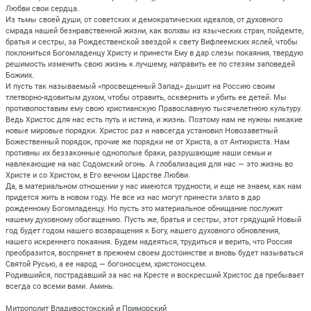
Любви свои сердца.
Из тьмы своей души, от советских и демократических идеалов, от духовного
смрада нашей безнравственной жизни, как волхвы из языческих стран, пойдемте,
братья и сестры, за Рождественской звездой к свету Вифлеемских яслей, чтобы
поклониться Богомладенцу Христу и принести Ему в дар слезы покаяния, твердую
решимость изменить свою жизнь к лучшему, направить ее по стезям заповедей
Божиих.
И пусть так называемый «просвещенный Запад» дышит на Россию своим
тлетворно-ядовитым духом, чтобы отравить, осквернить и убить ее детей. Мы
противопоставим ему свою христианскую Православную тысячелетнюю культуру.
Ведь Христос для нас есть путь и истина, и жизнь. Поэтому нам не нужны никакие
новые мировые порядки. Христос раз и навсегда установил Новозаветный
Божественный порядок, прочие же порядки не от Христа, а от Антихриста. Нам
противны их беззаконные однополые браки, разрушающие наши семьи и
навлекающие на нас Содомский огонь. А глобализация для нас — это жизнь во
Христе и со Христом, в Его вечном Царстве Любви.
Да, в материальном отношении у нас имеются трудности, и еще не знаем, как нам
придется жить в новом году. Не все из нас могут принести злато в дар
рожденному Богомладенцу. Но пусть это материальное обнищание послужит
нашему духовному обогащению. Пусть же, братья и сестры, этот грядущий Новый
год будет годом нашего возвращения к Богу, нашего духовного обновления,
нашего искреннего покаяния. Будем надеяться, трудиться и верить, что Россия
преобразится, воспрянет в прежнем своем достоинстве и вновь будет называться
Святой Русью, а ее народ — богоносцем, христоносцем.
Родившийся, пострадавший за нас на Кресте и воскресший Христос да пребывает
всегда со всеми вами. Аминь.
Митрополит Владивостокский и Приморский