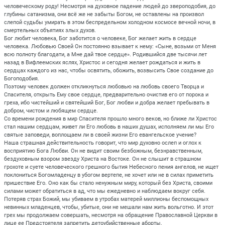
человеческому роду! Несмотря на духовное падение людей до звероподобия, до
глубины сатанизма, они всё же не забыты Богом, не оставлены на произвол
слепой судьбы умирать в этом беспредельном холодном космосе вечной ночи, в
смертельных объятиях злых духов.
Бог любит человека, Бог заботится о человеке, Бог желает жить в сердце
человека. Любовью Своей Он постоянно взывает к нему: «Сыне, возьми от Меня
всю полноту благодати, а Мне дай твое сердце». Родившийся две тысячи лет
назад в Вифлеемских яслях, Христос и сегодня желает рождаться и жить в
сердцах каждого из нас, чтобы освятить, обожить, возвысить Свое создание до
Богоподобия.
Поэтому человек должен откликнуться любовью на любовь своего Творца и
Спасителя, открыть Ему свое сердце, предварительно очистив его от порока и
греха, ибо чистейший и святейший Бог, Бог любви и добра желает пребывать в
добром, чистом и любящем сердце.
Со времени рождения в мир Спасителя прошло много веков, но ближе ли Христос
стал нашим сердцам, живет ли Его любовь в наших душах, исполняем ли мы Его
святые заповеди, воплощаем ли в своей жизни Его евангельское учение?
Наша страшная действительность говорит, что мир духовно ослеп и оглох к
восприятию Бога Любви. Он не видит своим безбожным, безнравственным,
бездуховным взором звезду Христа на Востоке. Он не слышит в страшном
грохоте и суете человеческого грешного бытия Небесного пения ангелов, не ищет
поклониться Богомладенцу в убогом вертепе, не хочет или не в силах приметить
пришествие Его. Оно как бы стало ненужным миру, который без Христа, своими
силами может обратиться в ад, что мы ежедневно и наблюдаем вокруг себя.
Потеряв страх Божий, мы убиваем в утробах матерей миллионы беспомощных
невинных младенцев, чтобы, убитые, они не мешали нам жить вольготно. И этот
грех мы продолжаем совершать, несмотря на обращение Православной Церкви в
лице ее Предстоятеля запретить детоубийственные аборты.