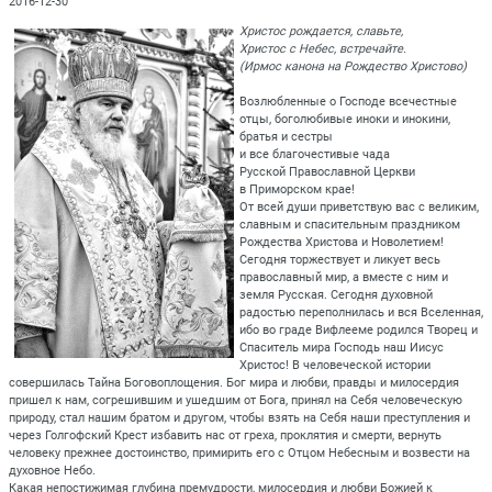
2016-12-30
Христос рождается, славьте,
Христос с Небес, встречайте.
(Ирмос канона на Рождество Христово)
Возлюбленные о Господе всечестные
отцы, боголюбивые иноки и инокини,
братья и сестры
и все благочестивые чада
Русской Православной Церкви
в Приморском крае!
От всей души приветствую вас с великим,
славным и спасительным праздником
Рождества Христова и Новолетием!
Сегодня торжествует и ликует весь
православный мир, а вместе с ним и
земля Русская. Сегодня духовной
радостью переполнилась и вся Вселенная,
ибо во граде Вифлееме родился Творец и
Спаситель мира Господь наш Иисус
Христос! В человеческой истории
совершилась Тайна Боговоплощения. Бог мира и любви, правды и милосердия
пришел к нам, согрешившим и ушедшим от Бога, принял на Себя человеческую
природу, стал нашим братом и другом, чтобы взять на Себя наши преступления и
через Голгофский Крест избавить нас от греха, проклятия и смерти, вернуть
человеку прежнее достоинство, примирить его с Отцом Небесным и возвести на
духовное Небо.
Какая непостижимая глубина премудрости, милосердия и любви Божией к