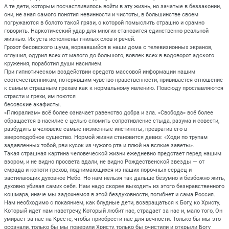
А те дети, которым посчастливилось войти в эту жизнь, но зачатые в беззаконии,
они, не зная самого понятия невинности и чистоты, в большинстве своем
погружаются в болото такой грязи, о которой помыслить страшно и срамно
говорить. Наркотический удар для многих становится единственно реальной
жизнью. Их уста исполнены гнилых слов и речей.
Грохот бесовского шума, ворвавшийся в наши дома с телевизионных экранов,
оглушил, одурил всех от малого до большого, вовлек всех в водоворот адского
кружения, поработил души насилием.
При гипнотическом воздействии средств массовой информации нашим
соотечественникам, потерявшим чувство нравственности, прививается отношение
к самым страшным грехам как к нормальному явлению. Повсюду прославляются
страсти и грехи, им поются
бесовские акафисты.
«Плюрализм» всё более означает равенство добра и зла. «Свобода» всё более
обращается в насилие с целью сломить сопротивление стыда, разума и совести,
разбудить в человеке самые низменные инстинкты, превратив его в
звероподобное существо. Нормой жизни становится девиз: «Ходи по трупам
задавленных тобой, рви кусок из чужого рта и плюй на всякие заветы».
Такая страшная картина человеческой жизни ежедневно предстает перед нашим
взором, и не видно просвета вдали, не видно Рождественской звезды — от
смрада и копоти грехов, поднимающихся из наших порочных сердец и
застилающих духовное Небо. Но нам нельзя так дальше безумно и безбожно жить,
духовно убивая самих себя. Нам надо скорее выходить из этого безнравственного
кошмара, иначе мы задохнемся в этой бездуховности, погибнет и сама Россия.
Нам необходимо с покаянием, как блудные дети, возвращаться к Богу, ко Христу,
Который идет нам навстречу, Который любит нас, страдает за нас и, мало того, Он
умирает за нас на Кресте, чтобы приобрести нас для вечности. Только бы мы это
осознали, только бы мы поверили Христу, только бы очистили и открыли Богу