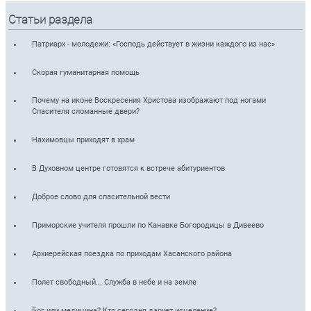
Статьи раздела
Патриарх - молодежи: «Господь действует в жизни каждого из нас»
Скорая гуманитарная помощь
Почему на иконе Воскресения Христова изображают под ногами
Спасителя сломанные двери?
Нахимовцы приходят в храм
В Духовном центре готовятся к встрече абитуриентов
Доброе слово для спасительной вести
Приморские учителя прошли по Канавке Богородицы в Дивеево
Архиерейская поездка по приходам Хасанского района
Полет свободный... Служба в небе и на земле
Бог или медицина? Кто сегодня дарует исцеление?