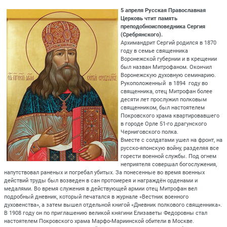
5 апреля Русская Православная
Церковь чтит память
преподобноисповедника Сергия
(Сребрянского).
Архимандрит Сергий родился в 1870
году в семье священника
Воронежской губернии и в крещении
был назван Митрофаном. Окончил
Воронежскую духовную семинарию.
Рукоположенный в 1894 году во
священника, отец Митрофан более
десяти лет прослужил полковым
священником, был настоятелем
Покровского храма квартировавшего
в городе Орле 51-го драгунского
Черниговского полка.
Вместе с солдатами ушел на фронт, на
русско-японскую войну, разделяя все
горести военной службы. Под огнем
неприятеля совершал богослужения,
напутствовал раненых и погребал убитых. За понесенные во время военных
действий труды был возведен в сан протоиерея и награждён орденами и
медалями. Во время служения в действующей армии отец Митрофан вел
подробный дневник, который печатался в журнале «Вестник военного
духовенства», а затем вышел отдельной книгой «Дневник полкового священника».
В 1908 году он по приглашению великой княгини Елизаветы Федоровны стал
настоятелем Покровского храма Марфо-Мариинской обители в Москве.