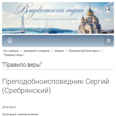
На главную
/
Архиерей и епархия
/
Медиа
/
Приморский Благовест
/
“Правило веры”
“Правило веры”
Преподобноисповедник Сергий
(Сребрянский)
2016-04-01
Календарь новомучеников