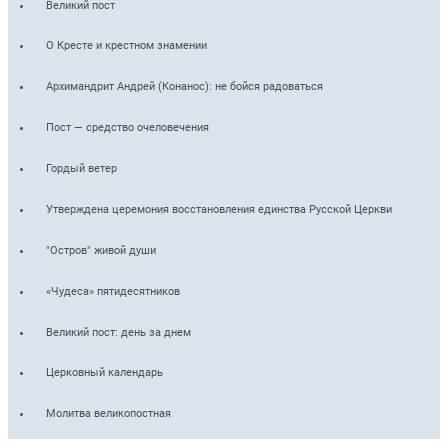
Великий пост
О Кресте и крестном знамении
Архимандрит Андрей (Конанос): не бойся радоваться
Пост — средство очеловечения
Гордый ветер
Утверждена церемония восстановления единства Русской Церкви
"Остров" живой души
«Чудеса» пятидесятников
Великий пост: день за днем
Церковный календарь
Молитва великопостная