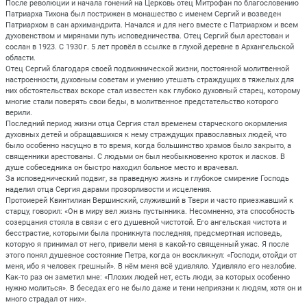
После революции и начала гонений на Церковь отец Митрофан по благословению
Патриарха Тихона был пострижен в монашество с именем Сергий и возведен
Патриархом в сан архимандрита. Начался и для него вместе с Патриархом и всем
духовенством и мирянами путь исповедничества. Отец Сергий был арестован и
сослан в 1923. С 1930 г. 5 лет провёл в ссылке в глухой деревне в Архангельской
области.
Отец Сергий благодаря своей подвижнической жизни, постоянной молитвенной
настроенности, духовным советам и умению утешать страждущих в тяжелых для
них обстоятельствах вскоре стал известен как глубоко духовный старец, которому
многие стали поверять свои беды, в молитвенное предстательство которого
верили.
Последний период жизни отца Сергия стал временем старческого окормления
духовных детей и обращавшихся к нему страждущих православных людей, что
было особенно насущно в то время, когда большинство храмов было закрыто, а
священники арестованы. С людьми он был необыкновенно кроток и ласков. В
душе собеседника он быстро находил больное место и врачевал.
За исповеднический подвиг, за праведную жизнь и глубокое смирение Господь
наделил отца Сергия дарами прозорливости и исцеления.
Протоиерей Квинтилиан Вершинский, служивший в Твери и часто приезжавший к
старцу, говорил: «Он в миру вел жизнь пустынника. Несомненно, эта способность
созерцания стояла в связи с его душевной чистотой. Его ангельская чистота и
бесстрастие, которыми была проникнута последняя, предсмертная исповедь,
которую я принимал от него, привели меня в какой-то священный ужас. Я после
этого понял душевное состояние Петра, когда он воскликнул: «Господи, отойди от
меня, ибо я человек грешный». В нём меня всё удивляло. Удивляло его незлобие.
Как-то раз он заметил мне: «Плохих людей нет, есть люди, за которых особенно
нужно молиться». В беседах его не было даже и тени неприязни к людям, хотя он и
много страдал от них».