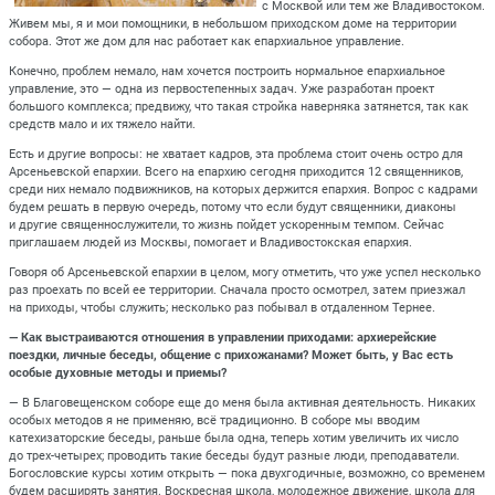
с Москвой или тем же Владивостоком.
Живем мы, я и мои помощники, в небольшом приходском доме на территории
собора. Этот же дом для нас работает как епархиальное управление.
Конечно, проблем немало, нам хочется построить нормальное епархиальное
управление, это — одна из первостепенных задач. Уже разработан проект
большого комплекса; предвижу, что такая стройка наверняка затянется, так как
средств мало и их тяжело найти.
Есть и другие вопросы: не хватает кадров, эта проблема стоит очень остро для
Арсеньевской епархии. Всего на епархию сегодня приходится 12 священников,
среди них немало подвижников, на которых держится епархия. Вопрос с кадрами
будем решать в первую очередь, потому что если будут священники, диаконы
и другие священнослужители, то жизнь пойдет ускоренным темпом. Сейчас
приглашаем людей из Москвы, помогает и Владивостокская епархия.
Говоря об Арсеньевской епархии в целом, могу отметить, что уже успел несколько
раз проехать по всей ее территории. Сначала просто осмотрел, затем приезжал
на приходы, чтобы служить; несколько раз побывал в отдаленном Тернее.
— Как выстраиваются отношения в управлении приходами: архиерейские
поездки, личные беседы, общение с прихожанами? Может быть, у Вас есть
особые духовные методы и приемы?
— В Благовещенском соборе еще до меня была активная деятельность. Никаких
особых методов я не применяю, всё традиционно. В соборе мы вводим
катехизаторские беседы, раньше была одна, теперь хотим увеличить их число
до трех-четырех; проводить такие беседы будут разные люди, преподаватели.
Богословские курсы хотим открыть — пока двухгодичные, возможно, со временем
будем расширять занятия. Воскресная школа, молодежное движение, школа для