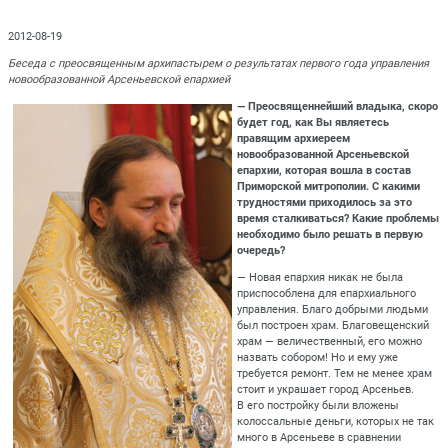
2012-08-19
Беседа с преосвященным архипастырем о результатах первого года управления
новообразованной Арсеньевской епархией
— Преосвященнейший владыка, скоро
будет год, как Вы являетесь
правящим архиереем
новообразованной Арсеньевской
епархии, которая вошла в состав
Приморской митрополии. С какими
трудностями приходилось за это
время сталкиваться? Какие проблемы
необходимо было решать в первую
очередь?
— Новая епархия никак не была
приспособлена для епархиального
управления. Благо добрыми людьми
был построен храм. Благовещенский
храм — величественный, его можно
назвать собором! Но и ему уже
требуется ремонт. Тем не менее храм
стоит и украшает город Арсеньев.
В его постройку были вложены
колоссальные деньги, которых не так
много в Арсеньеве в сравнении