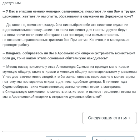
доступным.
— У Вас в епархии немало молодых священников; помогают ли они Вам в трудах
церковных, хватает ли им опыта, образования в служении на Церковном лоне?
— Да, конечно, помогают, каждый из них выбрал себе это нелегкое служение
и дополнительное послушание: кто-то из них пишет для газеты, другие берут
на свои плечи попечение об отдаленных приходах, тем самым стараясь
не оставлять православных христиан без Причастия. Конечно, и с молодежью
проводят работу.
— Владыка, собираетесь ли Вы в Арсеньевской епархии устраивать монастыри?
Если да, то на каком этапе основания обители уже находитесь?
— Месяц назад примерно у отца Александра Сулемы на приходе мы открыли
мужскую общину; также открыли и женскую общину при епархиальном управлении.
У нас достаточно много людей, кто бы желал связать свою жизнь с монастырем,
поэтому мы постарались открыть для них подобные центры. В течение года
будем собирать таких молитвенников, затем начнем готовить материалы
в Синодальную комиссию по монастырям, которая и вынесет решение, готовы ли
мы в Арсеньевской епархии к открытию духовных обителей?
Следующая статья »