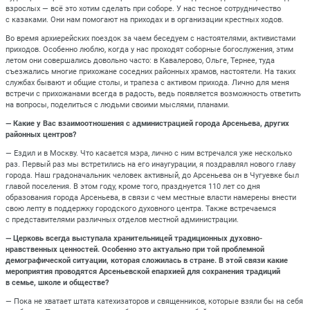
взрослых — всё это хотим сделать при соборе. У нас тесное сотрудничество
с казаками. Они нам помогают на приходах и в организации крестных ходов.
Во время архиерейских поездок за чаем беседуем с настоятелями, активистами
приходов. Особенно люблю, когда у нас проходят соборные богослужения, этим
летом они совершались довольно часто: в Кавалерово, Ольге, Тернее, туда
съезжались многие прихожане соседних районных храмов, настоятели. На таких
службах бывают и общие столы, и трапеза с активом прихода. Лично для меня
встречи с прихожанами всегда в радость, ведь появляется возможность ответить
на вопросы, поделиться с людьми своими мыслями, планами.
— Какие у Вас взаимоотношения с администрацией города Арсеньева, других
районных центров?
— Ездил и в Москву. Что касается мэра, лично с ним встречался уже несколько
раз. Первый раз мы встретились на его инаугурации, я поздравлял нового главу
города. Наш градоначальник человек активный, до Арсеньева он в Чугуевке был
главой поселения. В этом году, кроме того, празднуется 110 лет со дня
образования города Арсеньева, в связи с чем местные власти намерены внести
свою лепту в поддержку городского духовного центра. Также встречаемся
с представителями различных отделов местной администрации.
— Церковь всегда выступала хранительницей традиционных духовно-
нравственных ценностей. Особенно это актуально при той проблемной
демографической ситуации, которая сложилась в стране. В этой связи какие
мероприятия проводятся Арсеньевской епархией для сохранения традиций
в семье, школе и обществе?
— Пока не хватает штата катехизаторов и священников, которые взяли бы на себя