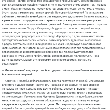
это бремя. Так что, если ко мне обращаются с просьбой дать архипастырскую
оценку демографической ситуации, я, конечно, уделяю этому время. Так, недавно
у меня брали интервью по поводу абортов, специально для репортажа, в котором
будут также и мнения различных врачей. По совету Московской Патриархии мы
работаем с местной газетой, раз в две недели, иногда, конечно, бывают задержки;
в рамках такого сотрудничества стараемся выпускать различные репортажи,
в том числе по вопросам семейных ценностей. Затем у нас планируется открытие
памятника святым Петру и Февронии; обсудили этот вопрос с мэрией города,
которая поддерживает нашу инициативу: планируется поставить памятник
неподалеку от градообразующего завода «Прогресс», в день мимо этого места
проходят несколько тысяч человек. Хотим перенести туда камень основания,
а рядом построить небольшой деревянный храм. Люди будут заходить в этот
храм, молиться, венчаться. С ЗАГСом в этом вопросе найдено взаимопонимание,
договоримся об информационных баннерах, так людям будет наглядно
рассказано, куда можно прийти, чтобы исповедоваться, причаститься. Пока
до конца продумываем эту программу и в скором времени начнем ее
реализацию.
— Много ли жалоб или, напротив, благодарностей поступило Вам от прихожан
Арсеньевской епархии?
— Конечно, и жалобы, и благодарности всегда поступают от людей. Специально
для этого я делаю прием населения. Приезжают из разных концов епархии,
не только из Арсеньева, но и из других районов, деревень. Бывает, приходят
и нецерковные люди; одни жалуются, другие ищут совета, третьи с исповедью
ко мне приходят. Приезжали из Чугуевки, Дальнегорска, из еще более дальних
мест. И на приходе, когда ко мне обращаются люди, хоть и спешу, но всегда
задерживаюсь, чтобы выслушать. Целью Патриархии при образовании новых
епархий и было то, чтобы архиерей больше общался с народом, чтобы был более