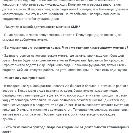
накормить и обогреть всех нуждающихся. Конечно же, я рассказываю таким
детям о Христе. В перспективе, если будет воля Господня, при больнице сделаем
молитвенную комнату в честь целителя Пантелеймона. Главврач полностью
поддерживает это богоугодное дело.
- Пишут ли о вашей деятельности местные СМИ?
- О нас довольно часто пишут местные газеты. Пишут, правда, по-светски, по-
мирски, но доброжелательно.
- Вы упомянули о строящемся храме. Что уже сделано к настоящему моменту?
- Здание строится на историческом месте, где изначально находился большой
храм. Новый будет освящен также в честь Рождества Пресвятой Богородицы.
Строительство ведется с декабря 2005 года. Заложили фундамент, потом стены
подняли. Сейчас начнутся работы по установлению крыши. Уже есть один купол.
- Много ли у вас прихожан?
- В воскресные дни собирается человек 20, бывает и больше. Прихожане разного
возраста. Когда меня сюда назначили, здесь были только пожилые люди.
Отрадно, что стали приводить детей. А то порой родители сами приходят, а своих
чад у телевизора оставляют. Сейчас появилась сознательность! Единственное,
пока нет молодежи в возрасте от 18 до 23 лет. В этом возрасте страсти кипят как
никогда. О смысле жизни не задумываются. Телевидение, реклама, развлечения
затмевают голос разума. Любые порывы к Богу пока всецело побеждает
лукавый.
- Есть ли на вашем приходе люди, пострадавшие от деятельности тоталитарных
сект?