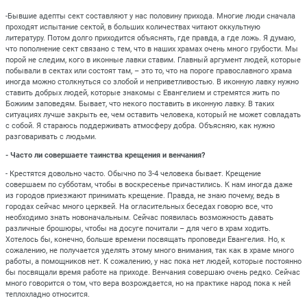
-Бывшие адепты сект составляют у нас половину прихода. Многие люди сначала
проходят испытание сектой, в больших количествах читают оккультную
литературу. Потом долго приходится объяснять, где правда, а где ложь. Я думаю,
что пополнение сект связано с тем, что в наших храмах очень много грубости. Мы
порой не следим, кого в иконные лавки ставим. Главный аргумент людей, которые
побывали в сектах или состоят там, – это то, что на пороге православного храма
иногда можно столкнуться со злобой и неприветливостью. В иконную лавку нужно
ставить добрых людей, которые знакомы с Евангелием и стремятся жить по
Божиим заповедям. Бывает, что некого поставить в иконную лавку. В таких
ситуациях лучше закрыть ее, чем оставить человека, который не может совладать
с собой. Я стараюсь поддерживать атмосферу добра. Объясняю, как нужно
разговаривать с людьми.
- Часто ли совершаете таинства крещения и венчания?
- Крестятся довольно часто. Обычно по 3-4 человека бывает. Крещение
совершаем по субботам, чтобы в воскресенье причастились. К нам иногда даже
из городов приезжают принимать крещение. Правда, не знаю почему, ведь в
городах сейчас много церквей. На огласительных беседах говорю все, что
необходимо знать новоначальным. Сейчас появилась возможность давать
различные брошюры, чтобы на досуге почитали – для чего в храм ходить.
Хотелось бы, конечно, больше времени посвящать проповеди Евангелия. Но, к
сожалению, не получается уделять этому много внимания, так как в храме много
работы, а помощников нет. К сожалению, у нас пока нет людей, которые постоянно
бы посвящали время работе на приходе. Венчания совершаю очень редко. Сейчас
много говорится о том, что вера возрождается, но на практике народ пока к ней
теплохладно относится.