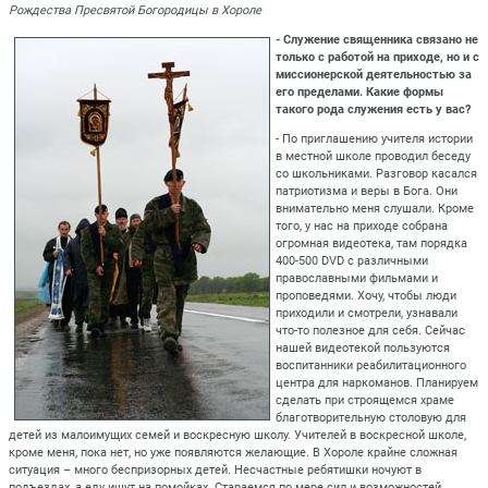
Рождества Пресвятой Богородицы в Хороле
- Служение священника связано не
только с работой на приходе, но и с
миссионерской деятельностью за
его пределами. Какие формы
такого рода служения есть у вас?
- По приглашению учителя истории
в местной школе проводил беседу
со школьниками. Разговор касался
патриотизма и веры в Бога. Они
внимательно меня слушали. Кроме
того, у нас на приходе собрана
огромная видеотека, там порядка
400-500 DVD с различными
православными фильмами и
проповедями. Хочу, чтобы люди
приходили и смотрели, узнавали
что-то полезное для себя. Сейчас
нашей видеотекой пользуются
воспитанники реабилитационного
центра для наркоманов. Планируем
сделать при строящемся храме
благотворительную столовую для
детей из малоимущих семей и воскресную школу. Учителей в воскресной школе,
кроме меня, пока нет, но уже появляются желающие. В Хороле крайне сложная
ситуация – много беспризорных детей. Несчастные ребятишки ночуют в
подъездах, а еду ищут на помойках. Стараемся по мере сил и возможностей