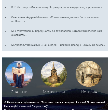
В. Р. Легойда: «Московскому Патриарху дороги и русские, и украинцы»
Священник Андрей Машанов: «Храм сначала должен быть вымолен
на Небе...»
Мы ответственны перед Богом за тех казаков, которых Он вверил нам
окормлять…
Митрополит Вениамин: «Наша идея — искание правды Божией на земле»
Святыни
Монастыри
История
© Религиозная организация "Владивостокская епархия Русской Православной
Церкви (Московский Патриархат)"