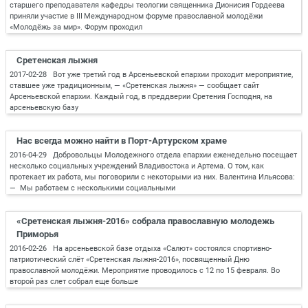
старшего преподавателя кафедры теологии священника Дионисия Гордеева
приняли участие в III Международном форуме православной молодёжи
«Молодёжь за мир». Форум проходил
Сретенская лыжня
2017-02-28 Вот уже третий год в Арсеньевской епархии проходит мероприятие,
ставшее уже традиционным, — «Сретенская лыжня» — сообщает сайт
Арсеньевской епархии. Каждый год, в преддверии Сретения Господня, на
арсеньевскую базу
Нас всегда можно найти в Порт-Артурском храме
2016-04-29 Добровольцы Молодежного отдела епархии еженедельно посещает
несколько социальных учреждений Владивостока и Артема. О том, как
протекает их работа, мы поговорили с некоторыми из них. Валентина Ильясова:
— Мы работаем с несколькими социальными
«Сретенская лыжня-2016» собрала православную молодежь
Приморья
2016-02-26 На арсеньевской базе отдыха «Салют» состоялся спортивно-
патриотический слёт «Сретенская лыжня-2016», посвященный Дню
православной молодёжи. Мероприятие проводилось с 12 по 15 февраля. Во
второй раз слет собрал еще больше