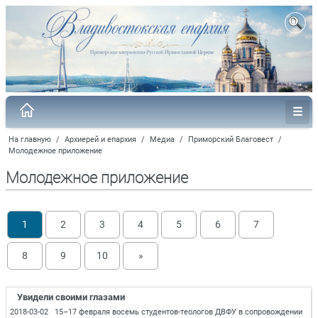
На главную
/
Архиерей и епархия
/
Медиа
/
Приморский Благовест
/
Молодежное приложение
Молодежное приложение
1
2
3
4
5
6
7
8
9
10
»
Увидели своими глазами
2018-03-02 15–17 февраля восемь студентов-теологов ДВФУ в сопровождении