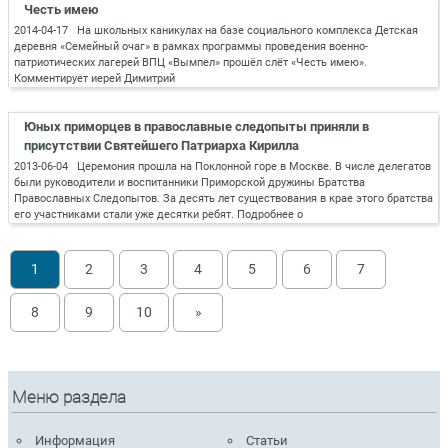
Честь имею
2014-04-17 На школьных каникулах на базе социального комплекса Детская
деревня «Семейный очаг» в рамках программы проведения военно-
патриотических лагерей ВПЦ «Вымпел» прошёл слёт «Честь имею».
Комментирует иерей Димитрий
Юных приморцев в православные следопыты приняли в
присутствии Святейшего Патриарха Кирилла
2013-06-04 Церемония прошла на Поклонной горе в Москве. В числе делегатов
были руководители и воспитанники Приморской дружины Братства
Православных Следопытов. За десять лет существования в крае этого братства
его участниками стали уже десятки ребят. Подробнее о
1
2
3
4
5
6
7
8
9
10
»
Меню раздела
Информация
Статьи