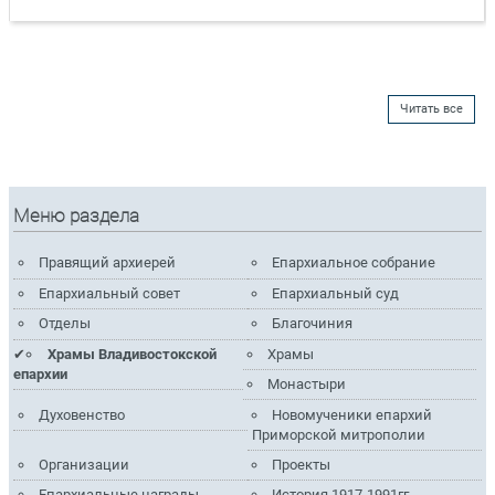
Читать все
Меню раздела
Правящий архиерей
Епархиальное собрание
Епархиальный совет
Епархиальный суд
Отделы
Благочиния
Храмы Владивостокской
Храмы
епархии
Монастыри
Духовенство
Новомученики епархий
Приморской митрополии
Организации
Проекты
Епархиальные награды
История 1917-1991гг.