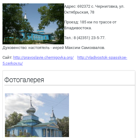
Адрес: 692372 с. Черниговка, ул.
Октябрьская, 78
Проезд: 185 км по трассе от
Владивостока.
Тел.: 8 (42351) 23-5-77.
Духовенство: настоятель - иерей Максим Самохвалов.
Сайт:
http://pravoslavie.chernigovka.org/
http://vladivostok-spasskoe-
5.cerkov.ru/
Фотогалерея