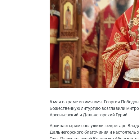
6 мая в храме во имя вмч. Георгия Победо
Божественную литургию возглавили митро
Арсеньевский и Дальнегорский Гурий.
Архипастырям сослужили: секретарь Влади
Дальнегорского благочиния и настоятель 
Олег Пушенко, иерей Владимир Абрамов, п