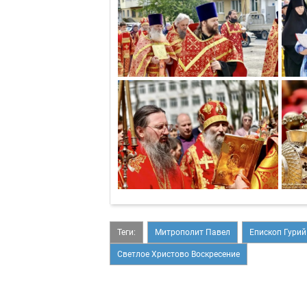
Теги:
Митрополит Павел
Епископ Гурий
Светлое Христово Воскресение