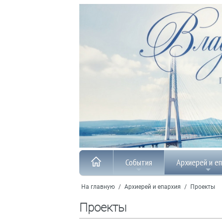
События
Архиерей и е
На главную
/
Архиерей и епархия
/
Проекты
Проекты