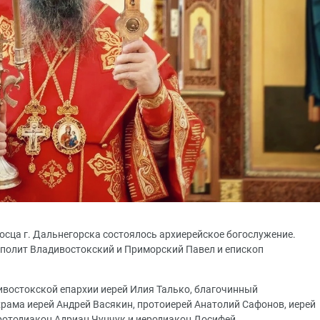
носца г. Дальнегорска состоялось архиерейское богослужение.
полит Владивостокский и Приморский Павел и епископ
востокской епархии иерей Илия Талько, благочинный
храма иерей Андрей Васякин, протоиерей Анатолий Сафонов, иерей
ротодиакон Адриан Чунчук и иеродиакон Досифей.