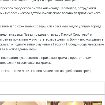
орского городского округа Александр Теребилов, сотрудники
ики Всероссийского детско-юношеского военно-патриотического
нством и прихожанами совершили крестный ход по улицам города.
еди, владыка Павел поздравил всех с Пасхой Христовой и
что путь покаяния — это путь возвращения к Богу и восхождения в
сказал о подвиге великомученика Георгия Победоносца, чье житие
тва в исповедании веры.
 поздравил духовенство и прихожан храма с престольным
авершении строительства храма.
тое Евангелие, чтобы слово Божие всегда пребывало среди