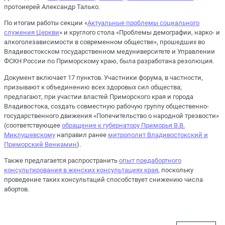
протоиерей Александр Талько.
По итогам работы секции «
Актуальные проблемы социального
служения Церкви
» и круглого стола «Проблемы демографии, нарко- и
алкоголезависимости в современном обществе», прошедших во
Владивостокском государственном медуниверситете и Управлении
ФСКН России по Приморскому краю, была разработана резолюция.
Документ включает 17 пунктов. Участники форума, в частности,
призывают к объединению всех здоровых сил общества;
предлагают, при участии властей Приморского края и города
Владивостока, создать совместную рабочую группу общественно-
государственного движения «Попечительство о народной трезвости»
(соответствующее
обращение к губернатору Приморья В.В.
Миклушевскому
направил ранее
митрополит Владивостокский и
Приморский Вениамин
).
Также предлагается распространить
опыт предабортного
консультирования в женских консультациях края
, поскольку
проведение таких консультаций способствует снижению числа
абортов.