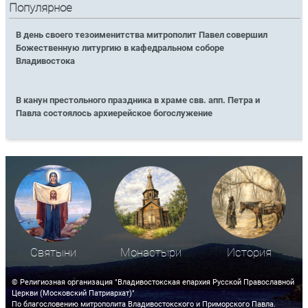
Популярное
В день своего тезоименитства митрополит Павел совершил
Божественную литургию в кафедральном соборе
Владивостока
В канун престольного праздника в храме свв. апп. Петра и
Павла состоялось архиерейское богослужение
Святыни
Монастыри
История
© Религиозная организация "Владивостокская епархия Русской Православной
Церкви (Московский Патриархат)"
По благословению митрополита Владивостокского и Приморского Павла.