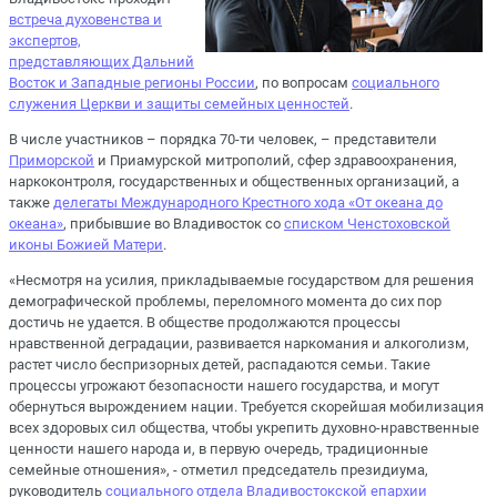
встреча духовенства и
экспертов,
представляющих Дальний
Восток и Западные регионы России
, по вопросам
социального
служения Церкви и защиты семейных ценностей
.
В числе участников – порядка 70-ти человек, – представители
Приморской
и Приамурской митрополий, сфер здравоохранения,
наркоконтроля, государственных и общественных организаций, а
также
делегаты Международного Крестного хода «От океана до
океана»
, прибывшие во Владивосток со
списком Ченстоховской
иконы Божией Матери
.
«Несмотря на усилия, прикладываемые государством для решения
демографической проблемы, переломного момента до сих пор
достичь не удается. В обществе продолжаются процессы
нравственной деградации, развивается наркомания и алкоголизм,
растет число беспризорных детей, распадаются семьи. Такие
процессы угрожают безопасности нашего государства, и могут
обернуться вырождением нации. Требуется скорейшая мобилизация
всех здоровых сил общества, чтобы укрепить духовно-нравственные
ценности нашего народа и, в первую очередь, традиционные
семейные отношения», - отметил председатель президиума,
руководитель
социального отдела Владивостокской епархии