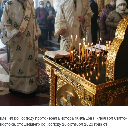
ставления ко Господу протоиерея Виктора Жильцова, ключаря Свято-
остока, отошедшего ко Господу 20 октября 2020 года от