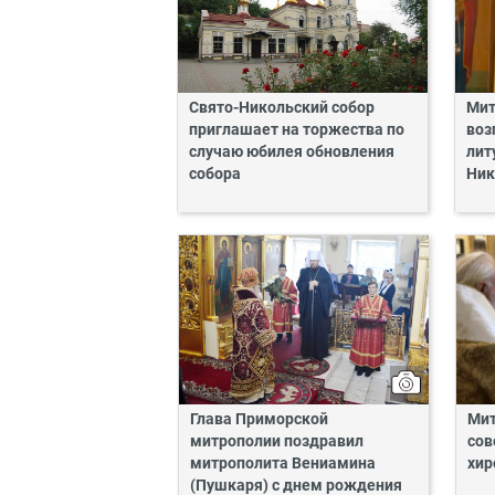
Свято-Никольский собор
Мит
приглашает на торжества по
воз
случаю юбилея обновления
лит
собора
Ник
Глава Приморской
Мит
митрополии поздравил
сов
митрополита Вениамина
хир
(Пушкаря) с днем рождения