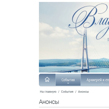
События
Архиерей и е
На главную
/
События
/
Анонсы
Анонсы