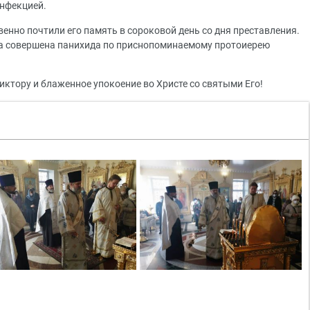
нфекцией.
енно почтили его память в сороковой день со дня преставления.
а совершена панихида по приснопоминаемому протоиерею
ктору и блаженное упокоение во Христе со святыми Его!