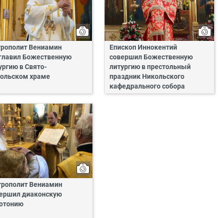
рополит Вениамин
Епископ Иннокентий
главил Божественную
совершил Божественную
ургию в Свято-
литургию в престольный
ольском храме
праздник Никольского
кафедрального собора
рополит Вениамин
ершил диаконскую
отонию