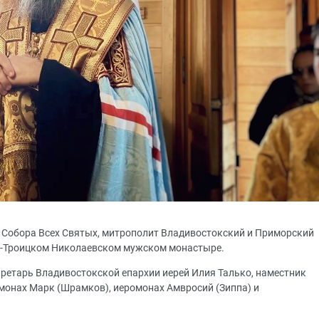
я Собора Всех Святых, митрополит Владивостокский и Приморский
о-Троицком Николаевском мужском монастыре.
ретарь Владивостокской епархии иерей Илия Талько, наместник
монах Марк (Шрамков), иеромонах Амвросий (Зиппа) и