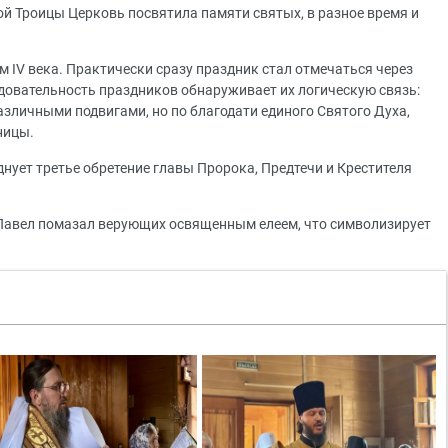
ой Троицы Церковь посвятила памяти святых, в разное время и
 IV века. Практически сразу праздник стал отмечаться через
довательность праздников обнаруживает их логическую связь:
различными подвигами, но по благодати единого Святого Духа,
тницы.
нует третье обретение главы Пророка, Предтечи и Крестителя
 Павел помазал верующих освященным елеем, что символизирует