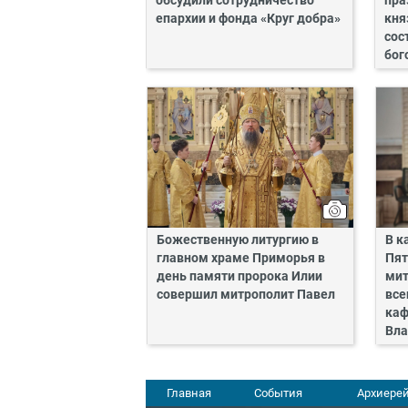
обсудили сотрудничество
пра
епархии и фонда «Круг добра»
кня
сос
бог
Божественную литургию в
В к
главном храме Приморья в
Пят
день памяти пророка Илии
мит
совершил митрополит Павел
все
каф
Вла
Главная
События
Архиерей