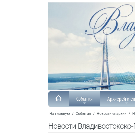
События
Архиерей и е
На главную
/
События
/
Новости епархии
/
Н
Новости Владивостокско-