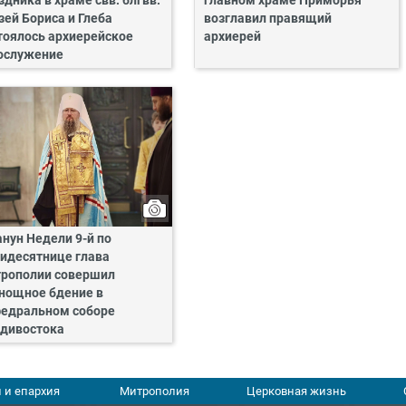
здника в храме свв. блгвв.
главном храме Приморья
зей Бориса и Глеба
возглавил правящий
тоялось архиерейское
архиерей
ослужение
анун Недели 9-й по
идесятнице глава
рополии совершил
нощное бдение в
едральном соборе
дивостока
 и епархия
Митрополия
Церковная жизнь