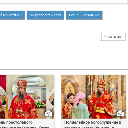
ой монастырь
Митрополит Павел
Всенощное бдение
Читать все
ень престольного
Полиелейное богослужение в