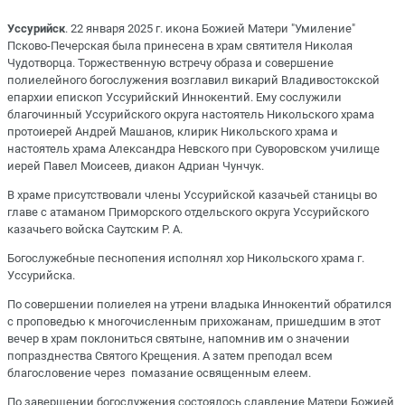
Уссурийск
. 22 января 2025 г. икона Божией Матери "Умиление"
Псково-Печерская была принесена в храм святителя Николая
Чудотворца. Торжественную встречу образа и совершение
полиелейного богослужения возглавил викарий Владивостокской
епархии епископ Уссурийский Иннокентий. Ему сослужили
благочинный Уссурийского округа настоятель Никольского храма
протоиерей Андрей Машанов, клирик Никольского храма и
настоятель храма Александра Невского при Суворовском училище
иерей Павел Моисеев, диакон Адриан Чунчук.
В храме присутствовали члены Уссурийской казачьей станицы во
главе с атаманом Приморского отдельского округа Уссурийского
казачьего войска Саутским Р. А.
Богослужебные песнопения исполнял хор Никольского храма г.
Уссурийска.
По совершении полиелея на утрени владыка Иннокентий обратился
с проповедью к многочисленным прихожанам, пришедшим в этот
вечер в храм поклониться святыне, напомнив им о значении
попразднества Святого Крещения. А затем преподал всем
благословение через помазание освященным елеем.
По завершении богослужения состоялось славление Матери Божией