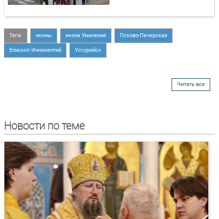
Теги:
иконы
икона Умиление
Псково-Печерская
Епископ Иннокентий
Уссурийск
Читать все
Новости по теме