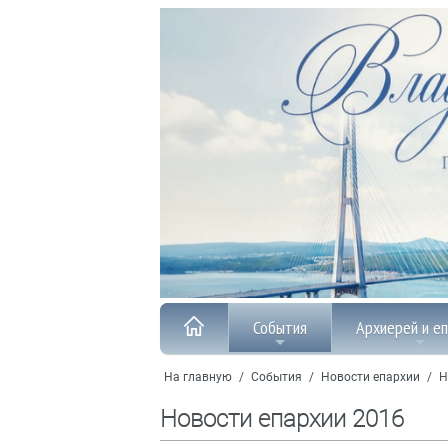
События
Архиерей и е
На главную
/
События
/
Новости епархии
/
Н
Новости епархии 2016