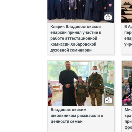
Клирик Владивостокской
В А
епархии принял участие в
пер
работе аттестационной
епа
комиссии Хабаровской
учр
духовной семинарии
Владивостокским
Мис
школьникам рассказали о
хра
ценности семьи
при
фро