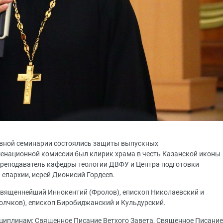
ховной семинарии состоялись защиты выпускных
енационной комиссии был клирик храма в честь Казанской иконы
преподаватель кафедры теологии ДВФУ и Центра подготовки
епархии, иерей Дионисий Гордеев.
священнейший Иннокентий (Фролов), епископ Николаевский и
олчков), епископ Биробиджанский и Кульдурский.
циплинам: Священное Писание Ветхого Завета, Священное Писание