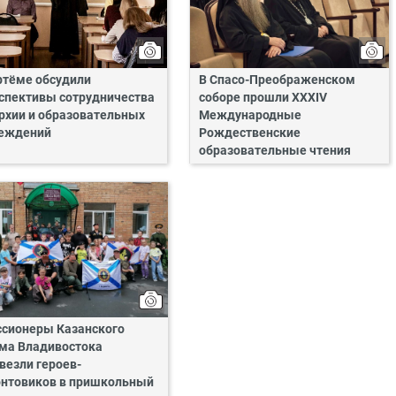
ртёме обсудили
В Спасо-Преображенском
спективы сотрудничества
соборе прошли XXXIV
рхии и образовательных
Международные
еждений
Рождественские
образовательные чтения
сионеры Казанского
ма Владивостока
везли героев-
нтовиков в пришкольный