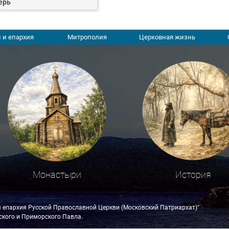
ерь
 и епархия
Митрополия
Церковная жизнь
Монастыри
История
я епархия Русской Православной Церкви (Московский Патриархат)"
кого и Приморского Павла.