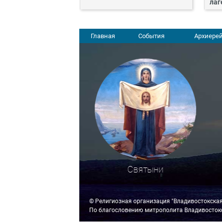
лаг
Главная
События
Архиерей
Святыни
© Религиозная организация "Владивостокска
По благословению митрополита Владивостокс