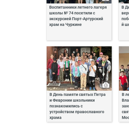
Воспитанники летнего лагеря
В Д
школы № 74 посетили с
вер
экскурсией Порт-Артурский
поб
храм на Чуркине
й ш
В День памяти святых Петра
В л
и Февронии школьники
Вла
познакомились с
зан
устройством православного
свя
храма
Мос