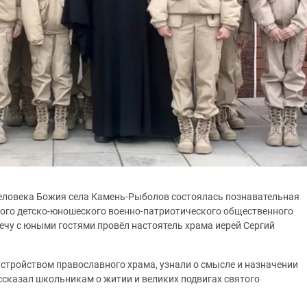
человека Божия села Камень-Рыболов состоялась познавательная
ого детско-юношеского военно-патриотического общественного
у с юными гостями провёл настоятель храма иерей Сергий
устройством православного храма, узнали о смысле и назначении
ассказал школьникам о житии и великих подвигах святого