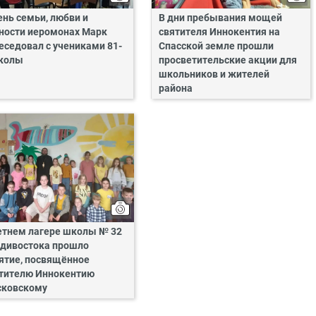
ень семьи, любви и
В дни пребывания мощей
ности иеромонах Марк
святителя Иннокентия на
еседовал с учениками 81-
Спасской земле прошли
колы
просветительские акции для
школьников и жителей
района
етнем лагере школы № 32
дивостока прошло
ятие, посвящённое
тителю Иннокентию
ковскому