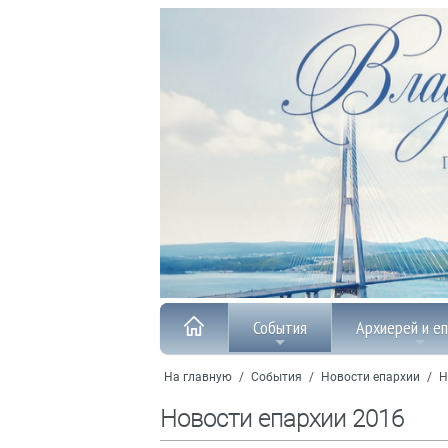
События
Архиерей и е
На главную
/
События
/
Новости епархии
/
Н
Новости епархии 2016