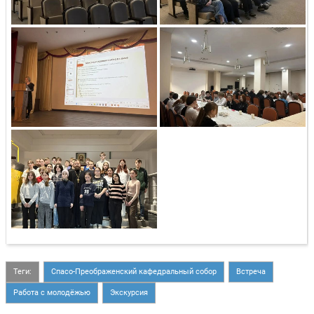
Теги:
Спасо-Преображенский кафедральный собор
Встреча
Работа с молодёжью
Экскурсия