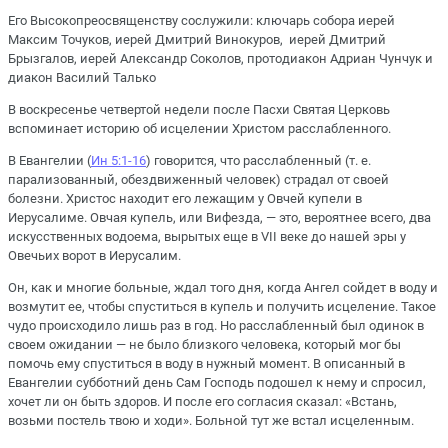
Его Высокопреосвященству сослужили: ключарь собора иерей
Максим Точуков, иерей Дмитрий Винокуров, иерей Дмитрий
Брызгалов, иерей Александр Соколов, протодиакон Адриан Чунчук и
диакон Василий Талько
В воскресенье четвертой недели после Пасхи Святая Церковь
вспоминает историю об исцелении Христом расслабленного.
В Евангелии (
Ин 5:1-16
) говорится, что расслабленный (т. е.
парализованный, обездвиженный человек) страдал от своей
болезни. Христос находит его лежащим у Овчей купели в
Иерусалиме. Овчая купель, или Вифезда, — это, вероятнее всего, два
искусственных водоема, вырытых еще в VII веке до нашей эры у
Овечьих ворот в Иерусалим.
Он, как и многие больные, ждал того дня, когда Ангел сойдет в воду и
возмутит ее, чтобы спуститься в купель и получить исцеление. Такое
чудо происходило лишь раз в год. Но расслабленный был одинок в
своем ожидании — не было близкого человека, который мог бы
помочь ему спуститься в воду в нужный момент. В описанный в
Евангелии субботний день Сам Господь подошел к нему и спросил,
хочет ли он быть здоров. И после его согласия сказал: «Встань,
возьми постель твою и ходи». Больной тут же встал исцеленным.