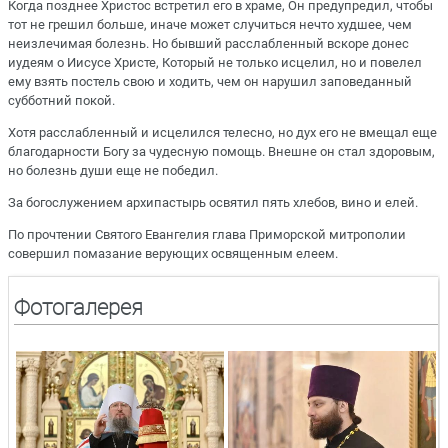
Когда позднее Христос встретил его в храме, Он предупредил, чтобы
тот не грешил больше, иначе может случиться нечто худшее, чем
неизлечимая болезнь. Но бывший расслабленный вскоре донес
иудеям о Иисусе Христе, Который не только исцелил, но и повелел
ему взять постель свою и ходить, чем он нарушил заповеданный
субботний покой.
Хотя расслабленный и исцелился телесно, но дух его не вмещал еще
благодарности Богу за чудесную помощь. Внешне он стал здоровым,
но болезнь души еще не победил.
За богослужением архипастырь освятил пять хлебов, вино и елей.
По прочтении Святого Евангелия глава Приморской митрополии
совершил помазание верующих освященным елеем.
Фотогалерея