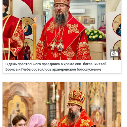
В день престольного праздника в храме свв. блгвв. князей
Бориса и Глеба состоялось архиерейское богослужение