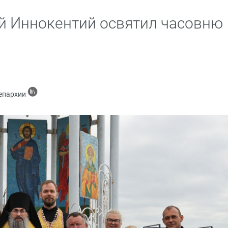
й Иннокентий освятил часовню
 епархии