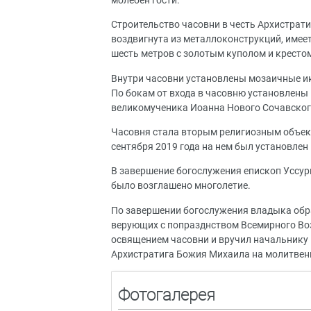
молебен гости.
Строительство часовни в честь Архистрати
воздвигнута из металлоконструкций, имее
шесть метров с золотым куполом и крестом
Внутри часовни установлены мозаичные и
По бокам от входа в часовню установлены
великомученика Иоанна Нового Сочавског
Часовня стала вторым религиозным объект
сентября 2019 года на нем был установлен
В завершение богослужения епископ Уссури
было возглашено многолетие.
По завершении богослужения владыка обр
верующих с попразднством Всемирного Во
освящением часовни и вручил начальнику
Архистратига Божия Михаила на молитве
Фотогалерея