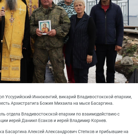
скоп Уссурийский Иннокентий, викарий Владивостокской епархии,
честь Архистратига Божия Михаила на мысе Басаргина.
ль отдела Владивостокской епархии по взаимодействию с
ии иерей Даниил Есаков и иерей Владимир Корнев.
ка Басаргина Алексей Александрович Степков и прибывшие на