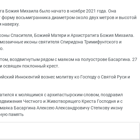
га Божия Михаила было начато в ноябре 2021 года. Она
т форму восьмигранника диаметром около двух метров и высотой
 наверху.
коны Спасителя, Божией Матери и Архистратига Божия Михаила.
 мозаичные иконы святителя Спиридона Тримифунтского и
о.
ом, воздвигнутым рядом с маяком на полуострове Басаргина. 27
 и освящен поклонный крест.
йский Иннокентий вознес молитву ко Господу о Святой Руси и
атился к молящимся с архипастырским словом, поздравил
здвижения Честного и Животворящего Креста Господня и с
 маяка Басаргина Алексею Александровичу Степкову икону
нную память