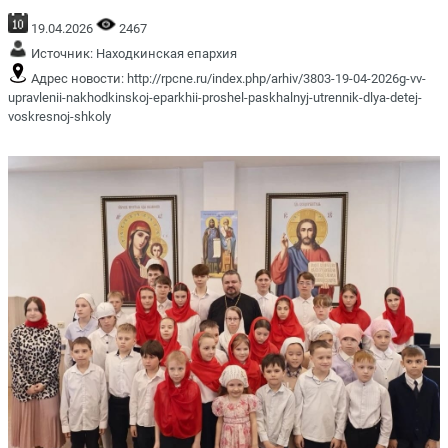
19.04.2026
2467
Источник:
Находкинская епархия
Адрес новости:
http://rpcne.ru/index.php/arhiv/3803-19-04-2026g-vv-
upravlenii-nakhodkinskoj-eparkhii-proshel-paskhalnyj-utrennik-dlya-detej-
voskresnoj-shkoly