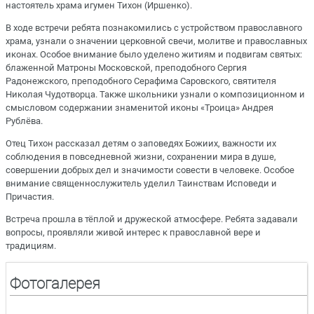
настоятель храма игумен Тихон (Иршенко).
В ходе встречи ребята познакомились с устройством православного
храма, узнали о значении церковной свечи, молитве и православных
иконах. Особое внимание было уделено житиям и подвигам святых:
блаженной Матроны Московской, преподобного Сергия
Радонежского, преподобного Серафима Саровского, святителя
Николая Чудотворца. Также школьники узнали о композиционном и
смысловом содержании знаменитой иконы «Троица» Андрея
Рублёва.
Отец Тихон рассказал детям о заповедях Божиих, важности их
соблюдения в повседневной жизни, сохранении мира в душе,
совершении добрых дел и значимости совести в человеке. Особое
внимание священнослужитель уделил Таинствам Исповеди и
Причастия.
Встреча прошла в тёплой и дружеской атмосфере. Ребята задавали
вопросы, проявляли живой интерес к православной вере и
традициям.
Фотогалерея