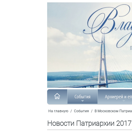
События
Архиерей и е
На главную
/
События
/
В Московском Патриа
Новости Патриархии 2017