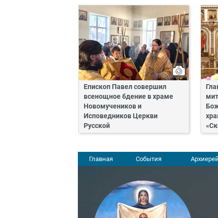
Епископ Павел совершил
Гла
всенощное бдение в храме
мит
Новомучеников и
Бож
Исповедников Церкви
хра
Русской
«Ск
Главная
События
Архиерей