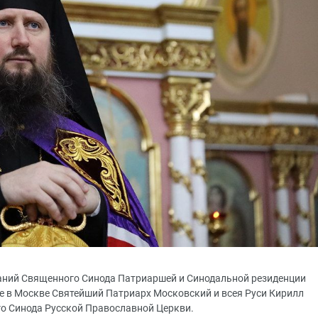
седаний Священного Синода Патриаршей и Синодальной резиденции
 в Москве Святейший Патриарх Московский и всея Руси Кирилл
го Синода Русской Православной Церкви.