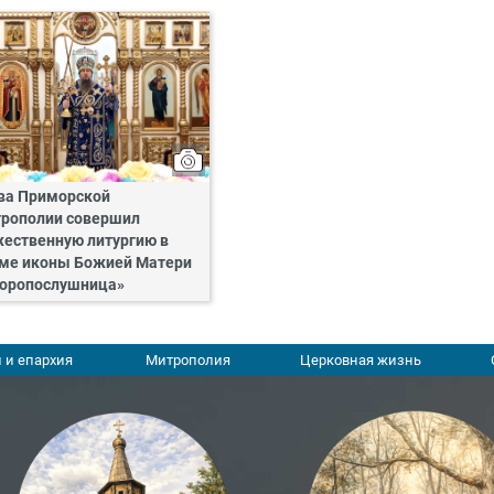
ва Приморской
рополии совершил
ественную литургию в
ме иконы Божией Матери
оропослушница»
 и епархия
Митрополия
Церковная жизнь