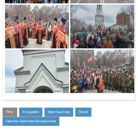
Теги:
Уссурийск
Крестный ход
Пасха
Светлое Христово Воскресение