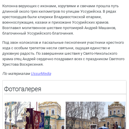
Колонна верующих с иконами, хоругвями и свечами прошла путь
длинной около трех километров по улицам Уссурийска. В рядах
крестоходцев были клирики Владивостокской епархии,
военнослужащие, казаки и прихожане Уссурийских храмов.
Возглавил молитвенное шествие протоиерей Андрей Машанов,
благочинный Уссурийского благочиния.
Под звон колоколов и пасхальные песнопения участники крестного
хода с особым трепетом несли святыни, ощущая единство и
духовную радость. По завершении шествия у Свято-Никольского
храма отец Андрей сердечно поздравил всех с праздником Светлого
Христова Воскресения.
По материалам
UssurMedia
Фотогалерея