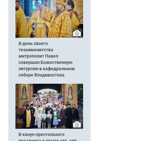
В день своего
тезоименитства
митрополит Павел
совершил Божественную
литургию в кафедральном
соборе Владивостока
В канун престольного
праздника в храме свв. апп.