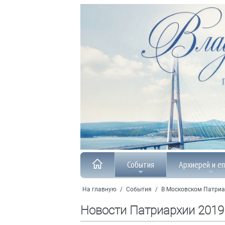
События
Архиерей и е
На главную
/
События
/
В Московском Патриа
Новости Патриархии 2019