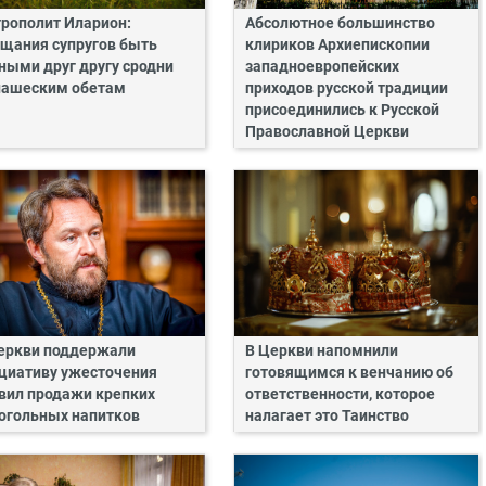
рополит Иларион:
Абсолютное большинство
щания супругов быть
клириков Архиепископии
ными друг другу сродни
западноевропейских
ашеским обетам
приходов русской традиции
присоединились к Русской
Православной Церкви
еркви поддержали
В Церкви напомнили
циативу ужесточения
готовящимся к венчанию об
вил продажи крепких
ответственности, которое
огольных напитков
налагает это Таинство