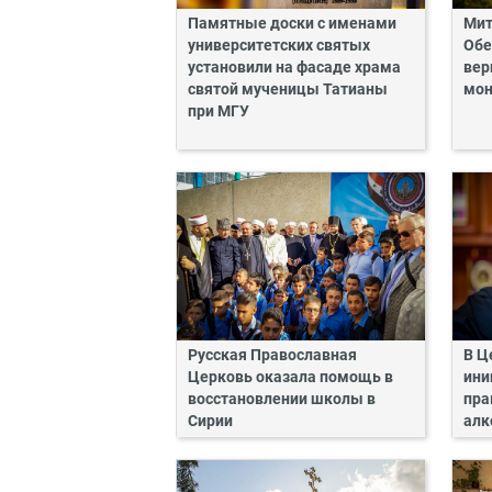
Памятные доски с именами
Мит
университетских святых
Обе
установили на фасаде храма
вер
святой мученицы Татианы
мон
при МГУ
Русская Православная
В Ц
Церковь оказала помощь в
ини
восстановлении школы в
пра
Сирии
алк