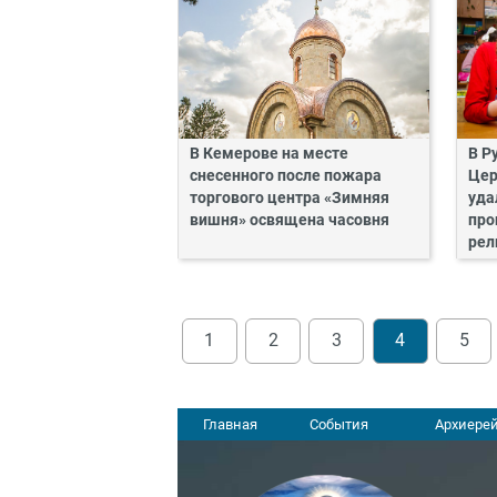
В Кемерове на месте
В Р
снесенного после пожара
Цер
торгового центра «Зимняя
уда
вишня» освящена часовня
про
рел
1
2
3
4
5
Главная
События
Архиерей