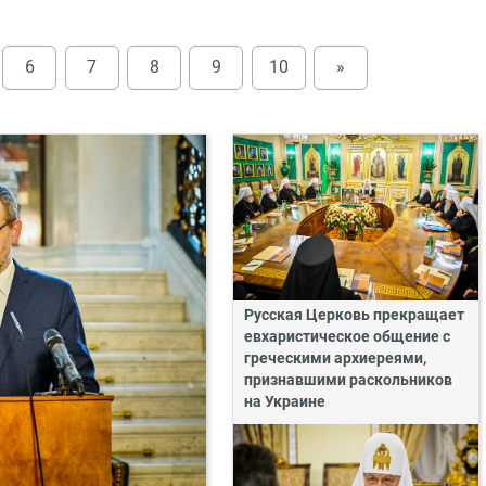
6
7
8
9
10
»
Русская Церковь прекращает
евхаристическое общение с
греческими архиереями,
признавшими раскольников
на Украине