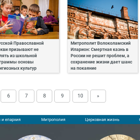
усской Православной
Митрополит Волоколамский
кви призывают не
Иларион: Смертная казнь в
лять из школьной
России не решит проблем, а
граммы основы
сохранение жизни дает шанс
игиозных культур
на покаяние
6
7
8
9
10
»
 и епархия
Митрополия
Церковная жизнь