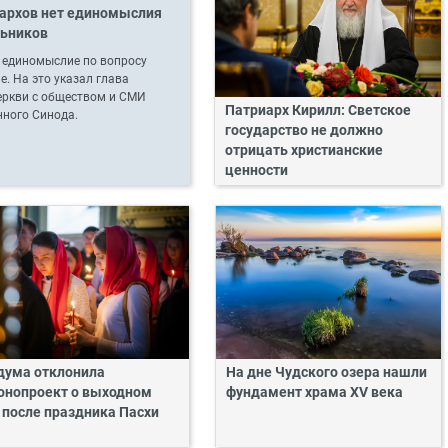
рархов нет единомыслия
льников
 единомыслие по вопросу
. На это указал глава
еркви с обществом и СМИ
Патриарх Кирилл: Светское
нного Синода.
государство не должно
отрицать христианские
ценности
дума отклонила
На дне Чудского озера нашли
онопроект о выходном
фундамент храма XV века
 после праздника Пасхи