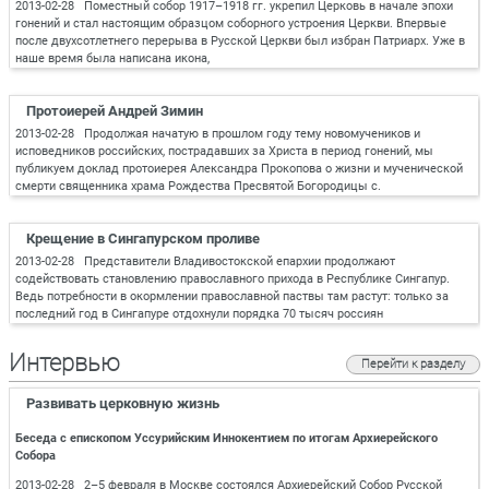
2013-02-28 Поместный собор 1917–1918 гг. укрепил Церковь в начале эпохи
гонений и стал настоящим образцом соборного устроения Церкви. Впервые
после двухсотлетнего перерыва в Русской Церкви был избран Патриарх. Уже в
наше время была написана икона,
Протоиерей Андрей Зимин
2013-02-28 Продолжая начатую в прошлом году тему новомучеников и
исповедников российских, пострадавших за Христа в период гонений, мы
публикуем доклад протоиерея Александра Прокопова о жизни и мученической
смерти священника храма Рождества Пресвятой Богородицы с.
Крещение в Сингапурском проливе
2013-02-28 Представители Владивостокской епархии продолжают
содействовать становлению православного прихода в Республике Сингапур.
Ведь потребности в окормлении православной паствы там растут: только за
последний год в Сингапуре отдохнули порядка 70 тысяч россиян
Интервью
Перейти к разделу
Развивать церковную жизнь
Беседа с епископом Уссурийским Иннокентием по итогам Архиерейского
Собора
2013-02-28 2–5 февраля в Москве состоялся Архиерейский Собор Русской