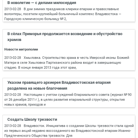
В новолетие — с делами милосердия
2013-02-28 В дни зимних праздников клирики епархии и православные
волонтеры, посетили крупнейший больничный комплекс Владивостока —
Городскую клиническую больницу № 2,
В сёлах Приморья продолжается возведение и обустройство
храмов
Новости митрополии
2013-02-28 Хмыловка. Строительство храма в честь Иверской иконы Божией
Матери в селе Хмыловка Партизанского района входит в завершающую
стадию. В конце января 2013 года этот храм,
Указом правящего архиерея Владивостокская епархия
разделена на новые благочиния
2013-02-28 Настоящим с учетом суждений Епархиального совета (журнал № 90
от 26 декабря 2011 г.), в целях развития епархиальной структуры, открытия
новых храмов, приходов и
Создать Школу трезвости
2013-02-28 Владивосток. Инициатива о создании Школы трезвости стала одной
из первых акций недавно воссозданного во Владивостокской епархии Иоанно-
Предтеченского Общества трезвости. Для