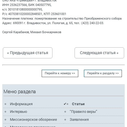
ОАО АКБ «Приморье» г. Владивосток
ИНН 2536237566, БИК 040507795,
к/с 30101810800000000795,
Р/с 40703810200002848501, КПП 253601001
Назначение платежа: пожертвование на строительство Преображенского собора
Адрес: 690091 г. Владивосток, ул. Пологая, д. 65, тел.: (423) 240‑22‑03.
Сергей Карабанов, Михаил Бочкарников
« Предыдущая статья
Следующая статья »
Перейти к номеру >>
Перейти к разделу >>
Меню раздела
Информация
Статьи
Интервью
“Правило веры”
Миссионерское обозрение
Заявления