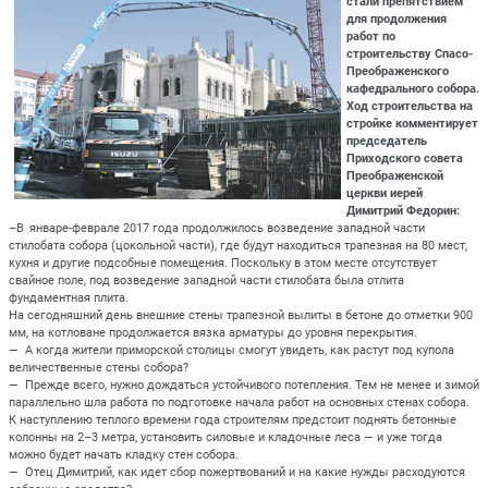
стали препятствием
для продолжения
работ по
строительству Спасо-
Преображенского
кафедрального собора.
Ход строительства на
стройке комментирует
председатель
Приходского совета
Преображенской
церкви иерей
Димитрий Федорин:
–В январе-феврале 2017 года продолжилось возведение западной части
стилобата собора (цокольной части), где будут находиться трапезная на 80 мест,
кухня и другие подсобные помещения. Поскольку в этом месте отсутствует
свайное поле, под возведение западной части стилобата была отлита
фундаментная плита.
На сегодняшний день внешние стены трапезной вылиты в бетоне до отметки 900
мм, на котловане продолжается вязка арматуры до уровня перекрытия.
— А когда жители приморской столицы смогут увидеть, как растут под купола
величественные стены собора?
— Прежде всего, нужно дождаться устойчивого потепления. Тем не менее и зимой
параллельно шла работа по подготовке начала работ на основных стенах собора.
К наступлению теплого времени года строителям предстоит поднять бетонные
колонны на 2–3 метра, установить силовые и кладочные леса — и уже тогда
можно будет начать кладку стен собора.
— Отец Димитрий, как идет сбор пожертвований и на какие нужды расходуются