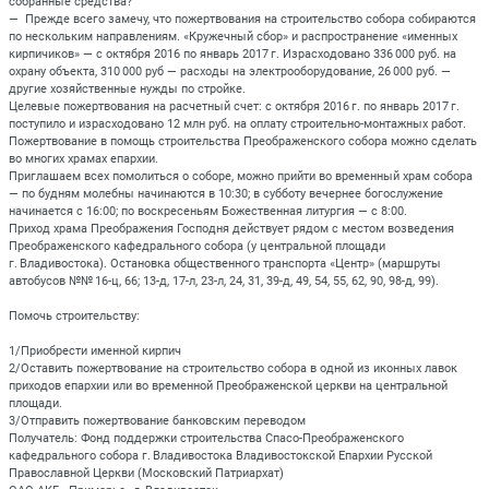
собранные средства?
— Прежде всего замечу, что пожертвования на строительство собора собираются
по нескольким направлениям. «Кружечный сбор» и распространение «именных
кирпичиков» — с октября 2016 по январь 2017 г. Израсходовано 336 000 руб. на
охрану объекта, 310 000 руб — расходы на электрооборудование, 26 000 руб. —
другие хозяйственные нужды по стройке.
Целевые пожертвования на расчетный счет: с октября 2016 г. по январь 2017 г.
поступило и израсходовано 12 млн руб. на оплату строительно-монтажных работ.
Пожертвование в помощь строительства Преображенского собора можно сделать
во многих храмах епархии.
Приглашаем всех помолиться о соборе, можно прийти во временный храм собора
— по будням молебны начинаются в 10:30; в субботу вечернее богослужение
начинается с 16:00; по воскресеньям Божественная литургия — с 8:00.
Приход храма Преображения Господня действует рядом с местом возведения
Преображенского кафедрального собора (у центральной площади
г. Владивостока). Остановка общественного транспорта «Центр» (маршруты
автобусов №№ 16-ц, 66; 13-д, 17-л, 23-л, 24, 31, 39-д, 49, 54, 55, 62, 90, 98-д, 99).
Помочь строительству:
1/Приобрести именной кирпич
2/Оставить пожертвование на строительство собора в одной из иконных лавок
приходов епархии или во временной Преображенской церкви на центральной
площади.
3/Отправить пожертвование банковским переводом
Получатель: Фонд поддержки строительства Спасо-Преображенского
кафедрального собора г. Владивостока Владивостокской Епархии Русской
Православной Церкви (Московский Патриархат)