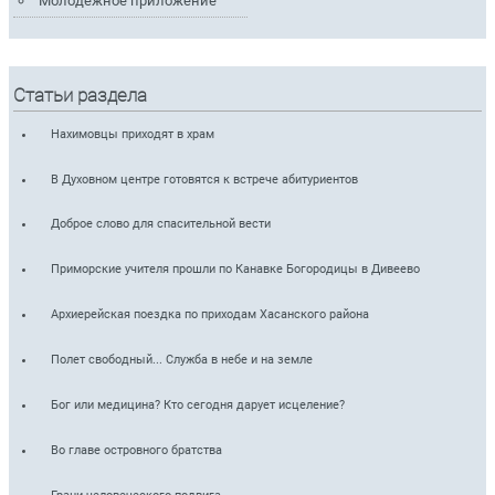
Молодежное приложение
Статьи раздела
Нахимовцы приходят в храм
В Духовном центре готовятся к встрече абитуриентов
Доброе слово для спасительной вести
Приморские учителя прошли по Канавке Богородицы в Дивеево
Архиерейская поездка по приходам Хасанского района
Полет свободный... Служба в небе и на земле
Бог или медицина? Кто сегодня дарует исцеление?
Во главе островного братства