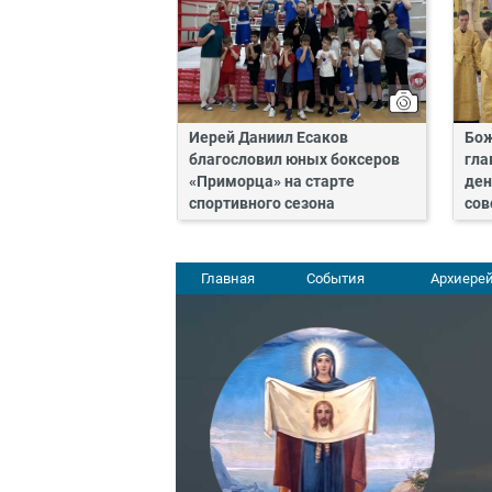
Иерей Даниил Есаков
Бож
благословил юных боксеров
гла
«Приморца» на старте
ден
спортивного сезона
сов
Главная
События
Архиерей