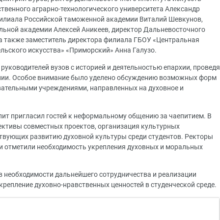
ственного аграрно-технологического университета Александр
филиала Российской таможенной академии Виталий Шевкунов,
льной академии Алексей Аникеев, директор Дальневосточного
а также заместитель директора филиала ГБОУ «Центральная
льского искусства» «Приморский» Анна Галузо.
руководителей вузов с историей и деятельностью епархии, проведя
лии. Особое внимание было уделено обсуждению возможных форм
вательными учреждениями, направленных на духовное и
ит пригласил гостей к неформальному общению за чаепитием. В
ективы совместных проектов, организация культурных
ствующих развитию духовной культуры среди студентов. Ректоры
и отметили необходимость укрепления духовных и моральных
в необходимости дальнейшего сотрудничества и реализации
крепление духовно-нравственных ценностей в студенческой среде.