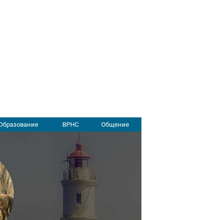
Образование
ВРНС
Общение