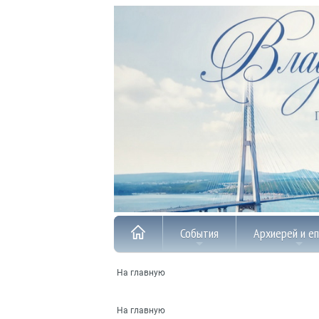
События
Архиерей и е
На главную
На главную