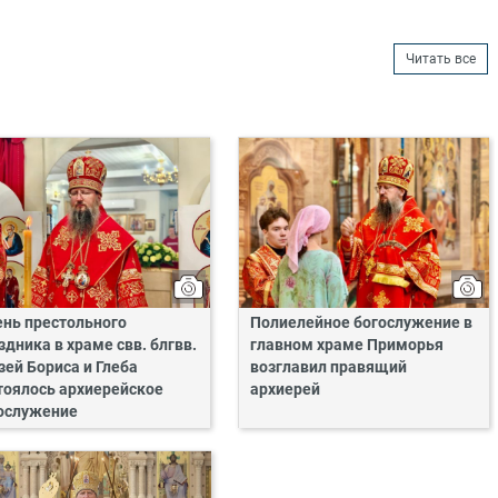
Читать все
ень престольного
Полиелейное богослужение в
здника в храме свв. блгвв.
главном храме Приморья
зей Бориса и Глеба
возглавил правящий
тоялось архиерейское
архиерей
ослужение