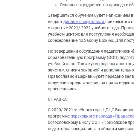
Основы сотрудничества прихода с о
Завершаться обучение будет написанием в
выдаст
диплом специалиста
приходского п
открыть с 2021/ 2022 учебного года. Прав
учебном центре: для поступления необходи
собеседование по Закону Божию. Для пост
По завершении обсуждения педагогически
образовательную программу (ООП) подгото
учебный план. Также утверждены аннотаци
зачетам, списки основной и дополнительно
Православной Церкви будет передано зая
получения представления на право ведени
просвещение».
СПРАВКА:
С 2020/ 2021 учебного года ЦПЦС Владивос
программе
переходного периода «Правосл
богословскому циклу ООП «Приходское про
подготовка специалиста в области миссио