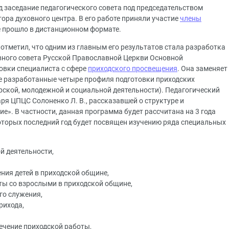
од заседание педагогического совета под председательством
ора духовного центра. В его работе приняли участие
члены
 прошло в дистанционном формате.
отметил, что одним из главным его результатов стала разработка
вного совета Русской Православной Церкви Основной
овки специалиста с сфере
приходского просвещения
. Она заменяет
е разработанные четыре профиля подготовки приходских
рской, молодежной и социальной деятельности). Педагогический
ря ЦПЦС Солоненко Л. В., рассказавшей о структуре и
». В частности, данная программа будет рассчитана на 3 года
которых последний год будет посвящен изучению ряда специальных
й деятельности,
ния детей в приходской общине,
ты со взрослыми в приходской общине,
го служения,
рихода,
чение приходской работы,