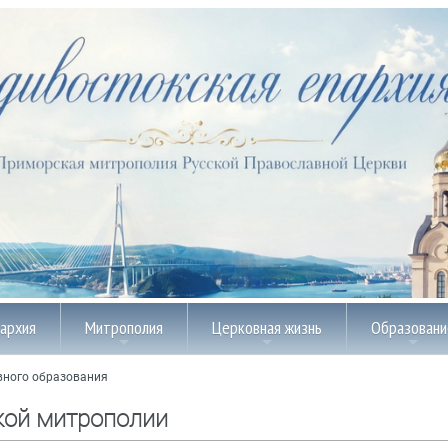
пархия
Митрополия
Церковная жизнь
Образовани
вного образования
кой митрополии