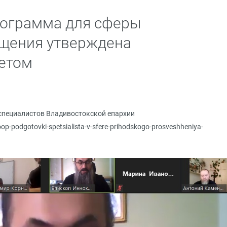
рограмма для сферы
ещения утверждена
етом
специалистов Владивостокской епархии
oop-podgotovki-spetsialista-v-sfere-prihodskogo-prosveshheniya-