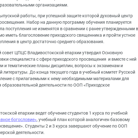
бразовательными организациями.
ыпускной работы, при успешной защите которой духовный центр
росвещения. Набор на данную программу обучения планируется
ила поступления не изменятся в сравнении с ранее утвержденными 
мо иметь благословение приходского священника и пройти устное
упления в центр достаточно среднего образования.
й совет ЦПЦС Владивостокской епархии утвердил Основную
вки специалиста с сфере приходского просвещения и вместе с ней
и и тематические планы дисциплин, вопросы к экзаменам и
й литературы. До конца текущего года в учебный комитет Русской
вление с прилагаемыми к нему необходимыми материалами для
я образовательной деятельности по ООП «Приходское
токской епархии ведет обучение студентов 1 курса по учебной
авное богословие»
, учебный план которой аналогичен базовому
свещение». Студенты 2 и 3 курса завершают обучение по ООП
нерской деятельности.