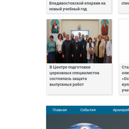
Владивостокской епархии на
спе
новый учебный год
В Центре подготовки
Ста
церковных специалистов
оли
состоялась защита
«Ос
выпускных работ
кул
уче
Главная
События
Архиерей