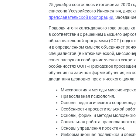
25 декабря состоялось итоговое за 2020 г
епископа Уссурийского Иннокентия, директ
преподавательской корпорации.
Заседание
Подводя итоги календарного года владыка 
в соответствии с решением Высшего церко
образовательной программы (ООП) подгот
и в определенном смысле объединяет ране
специалистов (в катехизической, миссионе
совет заслушал сообщение ученого секрета
особенностях ООП «Приходское просвещение
обучения по заочной форме обучения, из 
дисциплин церковно-практического цикла:
Миссиология и методы миссионерско
Православная психология,
Основы педагогического сопровожде
Особенности просветительской рабо
Основы, формы и методы молодежно
Социальная работа православного п
Основы управления проектами,
Информационная поддержка и обеспе