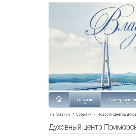
События
Архиерей и е
На главную
/
События
/
Новости Центра духо
Духовный центр Приморс