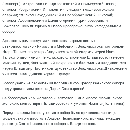
(Пушкарь); митрополит Владивостокский и Приморский Павел;
епископ Уссурийский Иннокентий, викарий Владивостокской
епархии; епископ Находкинский и Преображенский Николай;
епископ Арсеньевский и Дальнегорский Гурий совершили
Божественную литургию в Спасо-Преображенском кафедральном
соборе.
Архипастырям сослужили настоятель храма святых
равноапостольных Кирилла и Мефодия г. Владивостока протоиерей
Игорь Талько, секретарь Владивостокской епархии иерей Илия
Талько, благочинный Никольского благочиния Владивостока иерей
Михаил Тутаев, благочинный Покровского благочиния Владивостока
иерей Владимир Плотников, духовенство Владивостока. Диаконский
чин возглавил диакон Адриан Чунчук.
Богослужебные песнопения исполнил хор Преображенского собора
под управлением регента Дарьи Богатыревой.
За богослужением молилась настоятельница Марфо-Мариинского
женского монастыря г. Владивостока игумения Иоанна (Польянова).
Перед началом богослужения в собор была принесена частица
мощей святого апостола Андрея Первозванного, принадлежащая
ризнице Свято-Никольского собора г. Владивостока.