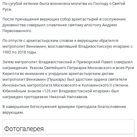
По сугубой ектении была вознесена молитва ко Господу о Святой
Руси.
После причащения верующих собор архипастырей в сослужении
духовенства совершил славление святому апостолу Андрею
Первозванного.
По отпусте с архипастырским словом к верующим обратился
митрополит Вениамин, возглавлявший Владивостокскую епархию с
1992 по 2018 годы.
Затем митрополит Владивостокский и Приморский Павел совершил
награждение. Указом Святейшего Патриарха Московского и всея Руси
Кирилла во внимание к усердным архипастырским делам
митрополит Вениамин (Пушкарь) был удостоен ордена святителя
Иннокентия, митрополита Московского и Коломенского II степени.
Юбилейным знаком «125 лет Владивостокской епархии» был
награжден протодиакон Николай Наплавков.
В завершение богослужения архиереи преподали благословение
верующим.
Фотогалерея