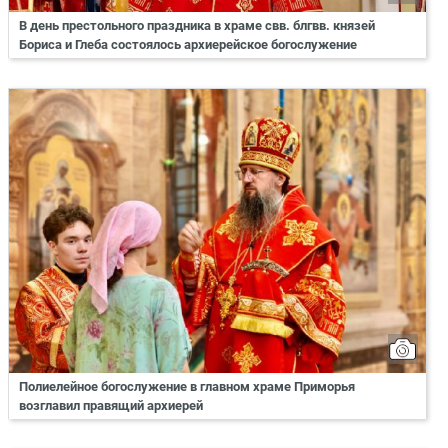
В день престольного праздника в храме свв. блгвв. князей
Бориса и Глеба состоялось архиерейское богослужение
Полиелейное богослужение в главном храме Приморья
возглавил правящий архиерей