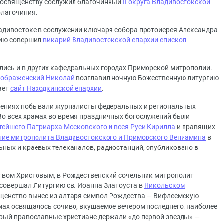
еосвященству сослужил благочинный
II округа Владивостокской
благочиния.
адивостоке в сослужении ключаря собора протоиерея Александра
гию совершил
викарий Владивостокской епархии епископ
лись и в других кафедральных городах Приморской митрополии.
еображенский Николай
возглавил ночную Божественную литургию
ает
сайт Находкинской епархии
.
ужениях побывали журналисты федеральных и региональных
Во всех храмах во время праздничных богослужений были
тейшего Патриарха Московского и всея Руси Кирилла
и правящих
ние митрополита Владивостокского и Приморского Вениамина
в
ьных и краевых телеканалов, радиостанций, опубликовано в
еством Христовым, в Рождественский сочельник митрополит
совершал Литургию св. Иоанна Златоуста в
Никольском
щенство вынес из алтаря символ Рождества — Вифлеемскую
амах освящалось сочиво, вкушаемое вечером последнего, наиболее
торый православные христиане держали «до первой звезды» —