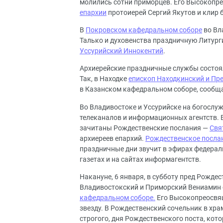
молились сотни приморцев. Его Высокопр
епархии
протоиерей Сергий Якутов и клир 
В
Покровском кафедральном соборе
во Вл
Талько и духовенства праздничную Литур
Уссурийский Иннокентий
.
Архиерейские праздничные службы состоя
Так, в Находке
епископ Находкинский и Пр
в Казанском кафедральном соборе, сообщ
Во Владивостоке и Уссурийске на богосл
телеканалов и информационных агентств. 
зачитаны Рождественские послания —
Свя
архиереев епархий.
Рождественское посла
праздничные дни звучит в эфирах федерал
газетах и на сайтах информагентств.
Накануне, 6 января, в субботу пред Рожд
Владивостокский и Приморский Вениамин 
кафедральном соборе.
Его Высокопреосвя
звезду. В Рождественский сочельник в хр
строгого, дня Рождественского поста, ко