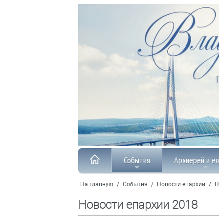
События
Архиерей и е
На главную
/
События
/
Новости епархии
/
Н
Новости епархии 2018